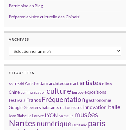
Patrimoine en Blog
Préparer la visite culturelle des Chinois!
ARCHIVES
Archives
ÉTIQUETTES
artistes
Amsterdam
architecture
art
Bilbao
Abu Dhabi
culture
Chine
expositions
communication
Europe
Fréquentation
France
gastronomie
festivals
Italie
innovation
Google
Greeters
habitants et touristes
musées
LYON
Jean Blaise
Le Louvre
Marseille
Nantes
paris
numérique
Occitanie