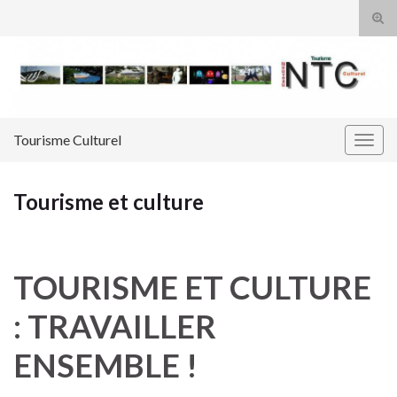
Tog
sear
Search for:
for
Tourisme Culturel
Togg
navig
Tourisme et culture
TOURISME ET CULTURE
: TRAVAILLER
ENSEMBLE !