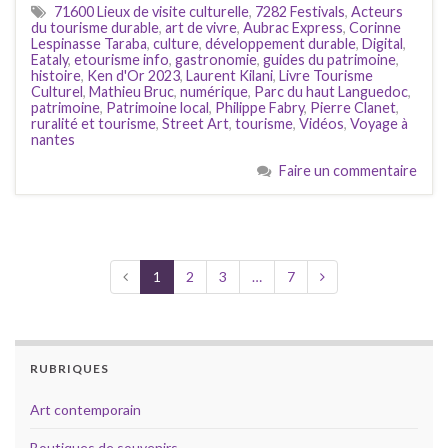
71600 Lieux de visite culturelle
,
7282 Festivals
,
Acteurs
du tourisme durable
,
art de vivre
,
Aubrac Express
,
Corinne
Lespinasse Taraba
,
culture
,
développement durable
,
Digital
,
Eataly
,
etourisme info
,
gastronomie
,
guides du patrimoine
,
histoire
,
Ken d'Or 2023
,
Laurent Kilani
,
Livre Tourisme
Culturel
,
Mathieu Bruc
,
numérique
,
Parc du haut Languedoc
,
patrimoine
,
Patrimoine local
,
Philippe Fabry
,
Pierre Clanet
,
ruralité et tourisme
,
Street Art
,
tourisme
,
Vidéos
,
Voyage à
nantes
Faire un commentaire
1
2
3
…
7
RUBRIQUES
Art contemporain
Boutiques de souvenirs