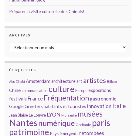
Préparer la visite culturelle des Chinois!
ARCHIVES
Archives
ÉTIQUETTES
artistes
Amsterdam
architecture
art
Bilbao
Abu Dhabi
culture
Chine
expositions
communication
Europe
Fréquentation
France
gastronomie
festivals
Italie
innovation
Google
Greeters
habitants et touristes
musées
LYON
Jean Blaise
Le Louvre
Marseille
Nantes
paris
numérique
Occitanie
patrimoine
retombées
Pays émergents