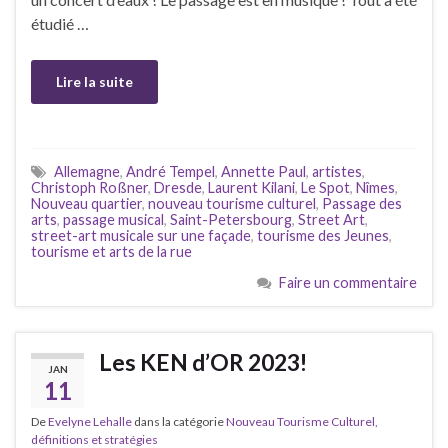
étudié …
Lire la suite
Allemagne
,
André Tempel
,
Annette Paul
,
artistes
,
Christoph Roßner
,
Dresde
,
Laurent Kilani
,
Le Spot
,
Nîmes
,
Nouveau quartier
,
nouveau tourisme culturel
,
Passage des
arts
,
passage musical
,
Saint-Petersbourg
,
Street Art
,
street-art musicale sur une façade
,
tourisme des Jeunes
,
tourisme et arts de la rue
Faire un commentaire
Les KEN d’OR 2023!
JAN
11
De
Evelyne Lehalle
dans la catégorie
Nouveau Tourisme Culturel,
définitions et stratégies