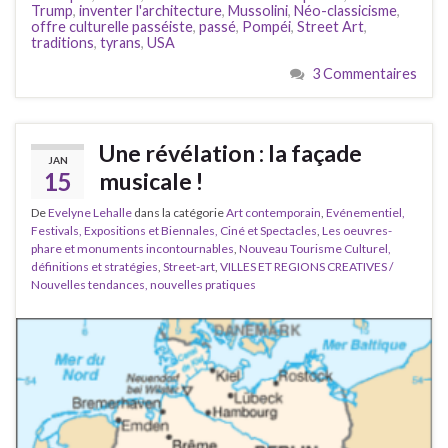
Trump
,
inventer l'architecture
,
Mussolini
,
Néo-classicisme
,
offre culturelle passéiste
,
passé
,
Pompéi
,
Street Art
,
traditions
,
tyrans
,
USA
3 Commentaires
Une révélation : la façade
JAN
15
musicale !
De
Evelyne Lehalle
dans la catégorie
Art contemporain
,
Evénementiel,
Festivals, Expositions et Biennales, Ciné et Spectacles
,
Les oeuvres-
phare et monuments incontournables
,
Nouveau Tourisme Culturel,
définitions et stratégies
,
Street-art
,
VILLES ET REGIONS CREATIVES /
Nouvelles tendances, nouvelles pratiques