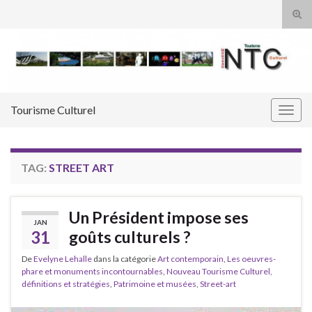
Tog
sear
Search for:
for
Tourisme Culturel
Togg
navig
TAG:
STREET ART
Un Président impose ses
JAN
31
goûts culturels ?
De
Evelyne Lehalle
dans la catégorie
Art contemporain
,
Les oeuvres-
phare et monuments incontournables
,
Nouveau Tourisme Culturel,
définitions et stratégies
,
Patrimoine et musées
,
Street-art