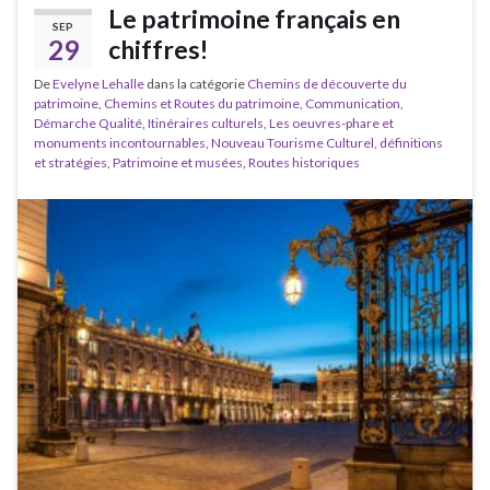
Le patrimoine français en
SEP
29
chiffres!
De
Evelyne Lehalle
dans la catégorie
Chemins de découverte du
patrimoine
,
Chemins et Routes du patrimoine
,
Communication
,
Démarche Qualité
,
Itinéraires culturels
,
Les oeuvres-phare et
monuments incontournables
,
Nouveau Tourisme Culturel, définitions
et stratégies
,
Patrimoine et musées
,
Routes historiques