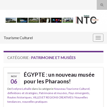
Tog
sear
Search for:
for
Tourisme Culturel
Togg
navig
CATÉGORIE :
PATRIMOINE ET MUSÉES
ÉGYPTE : un nouveau musée
NOV
06
pour les Pharaons!
De
Evelyne Lehalle
dans la catégorie
Nouveau Tourisme Culturel,
définitions et stratégies
,
Patrimoine et musées
,
Pays émergents
,
Routes historiques
,
VILLES ET REGIONS CREATIVES / Nouvelles
tendances, nouvelles pratiques