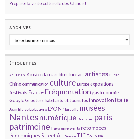
Préparer la visite culturelle des Chinois!
ARCHIVES
Archives
ÉTIQUETTES
artistes
Amsterdam
architecture
art
Bilbao
Abu Dhabi
culture
Chine
expositions
communication
Europe
Fréquentation
France
gastronomie
festivals
Italie
innovation
Google
Greeters
habitants et touristes
musées
LYON
Jean Blaise
Le Louvre
Marseille
Nantes
paris
numérique
Occitanie
patrimoine
retombées
Pays émergents
économiques
TIC
Street Art
Toulouse
Suisse