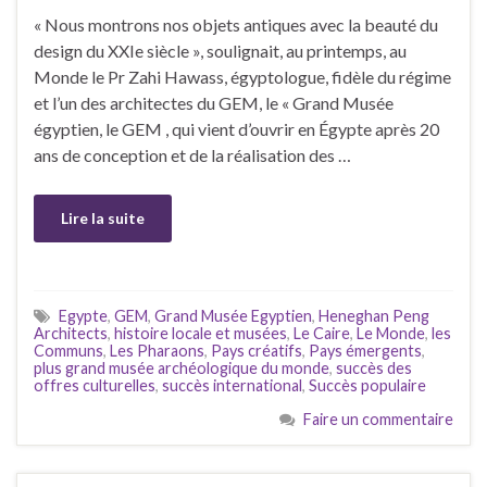
« Nous montrons nos objets antiques avec la beauté du
design du XXIe siècle », soulignait, au printemps, au
Monde le Pr Zahi Hawass, égyptologue, fidèle du régime
et l’un des architectes du GEM, le « Grand Musée
égyptien, le GEM , qui vient d’ouvrir en Égypte après 20
ans de conception et de la réalisation des …
Lire la suite
Egypte
,
GEM
,
Grand Musée Egyptien
,
Heneghan Peng
Architects
,
histoire locale et musées
,
Le Caire
,
Le Monde
,
les
Communs
,
Les Pharaons
,
Pays créatifs
,
Pays émergents
,
plus grand musée archéologique du monde
,
succès des
offres culturelles
,
succès international
,
Succès populaire
Faire un commentaire