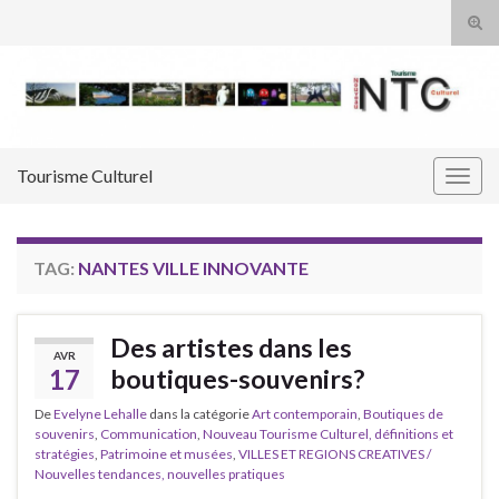
Tog
sear
Search for:
for
Tourisme Culturel
Togg
navig
TAG:
NANTES VILLE INNOVANTE
Des artistes dans les
AVR
17
boutiques-souvenirs?
De
Evelyne Lehalle
dans la catégorie
Art contemporain
,
Boutiques de
souvenirs
,
Communication
,
Nouveau Tourisme Culturel, définitions et
stratégies
,
Patrimoine et musées
,
VILLES ET REGIONS CREATIVES /
Nouvelles tendances, nouvelles pratiques