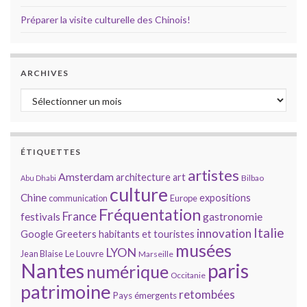
Préparer la visite culturelle des Chinois!
ARCHIVES
Archives
ÉTIQUETTES
artistes
Amsterdam
architecture
art
Bilbao
Abu Dhabi
culture
Chine
expositions
communication
Europe
Fréquentation
France
gastronomie
festivals
Italie
innovation
Google
Greeters
habitants et touristes
musées
LYON
Jean Blaise
Le Louvre
Marseille
Nantes
paris
numérique
Occitanie
patrimoine
retombées
Pays émergents