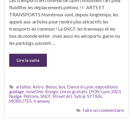
Les transports en commun de Lyon choisissent l’art pour
fluidifier les déplacements piétons ! I- ARTS ET
TRANSPORTS Nombreux sont, depuis longtemps, les
appels aux artistes pour rendre plus attractifs les
transports en commun ! La SNCF, les tramways et les
bus du monde entier , mais aussi les aéroports, gares ou
les parkings, passent …
Lire la suite
artsites
,
Astro
,
Besss
,
bus
,
Dance in Lyon
,
expositions
,
guidage
,
JoneOne
,
Kongo
,
Livres gratuits
,
LYON
,
Lyon 2023
,
Nudge
,
Piétons
,
SNCF
,
Street Art
,
Sytral
,
SYTRAL
MOBILITES
,
tramway
Faire un commentaire