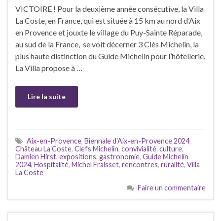
VICTOIRE ! Pour la deuxième année consécutive, la Villa
La Coste, en France, qui est située à 15 km au nord d’Aix
en Provence et jouxte le village du Puy-Sainte Réparade,
au sud de la France, se voit décerner 3 Clés Michelin, la
plus haute distinction du Guide Michelin pour l’hôtellerie.
La Villa propose à …
Lire la suite
Aix-en-Provence
,
Biennale d'Aix-en-Provence 2024
,
Château La Coste
,
Clefs Michelin
,
convivialité
,
culture
,
Damien Hirst
,
expositions
,
gastronomie
,
Guide Michelin
2024
,
Hospitalité
,
Michel Fraisset
,
rencontres
,
ruralité
,
Villa
La Coste
Faire un commentaire