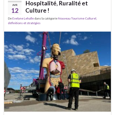
Hospitalité, Ruralité et
AVR
12
Culture !
De
Evelyne Lehalle
dans la catégorie
Nouveau Tourisme Culturel,
définitions et stratégies