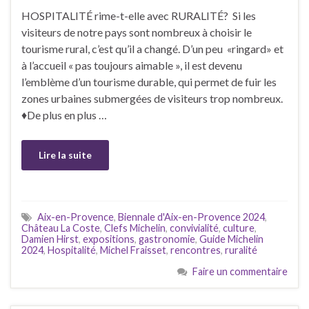
HOSPITALITÉ rime-t-elle avec RURALITÉ? Si les
visiteurs de notre pays sont nombreux à choisir le
tourisme rural, c’est qu’il a changé. D’un peu «ringard» et
à l’accueil « pas toujours aimable », il est devenu
l’emblème d’un tourisme durable, qui permet de fuir les
zones urbaines submergées de visiteurs trop nombreux.
♦De plus en plus …
Lire la suite
Aix-en-Provence
,
Biennale d'Aix-en-Provence 2024
,
Château La Coste
,
Clefs Michelin
,
convivialité
,
culture
,
Damien Hirst
,
expositions
,
gastronomie
,
Guide Michelin
2024
,
Hospitalité
,
Michel Fraisset
,
rencontres
,
ruralité
Faire un commentaire