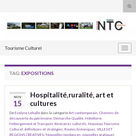
Tog
sear
Search for:
for
Tourisme Culturel
Togg
navig
TAG:
EXPOSITIONS
Hospitalité,ruralité, art et
NOV
15
cultures
De
Evelyne Lehalle
dans la catégorie
Art contemporain
,
Chemins de
découverte du patrimoine
,
Démarche Qualité
,
Hôtellerie,
Hébergement et Transport
,
Itinéraires culturels
,
Nouveau Tourisme
Culturel, définitions et stratégies
,
Routes historiques
,
VILLES ET
REGIONS CREATIVES / Nouvelles tendances, nouvelles pratiques