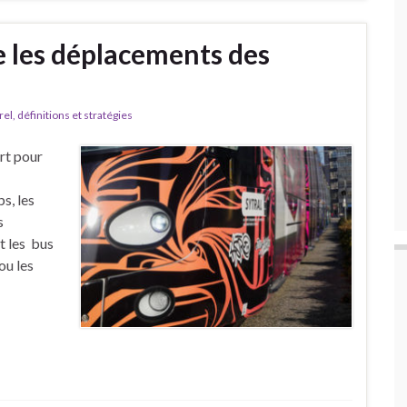
fie les déplacements des
l, définitions et stratégies
rt pour
, les
s
t les bus
ou les