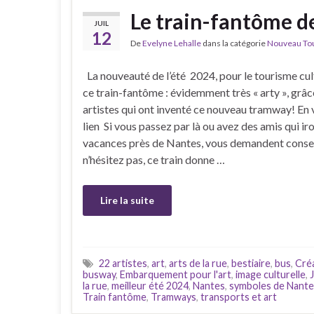
Le train-fantôme d
JUIL
12
De
Evelyne Lehalle
dans la catégorie
Nouveau Tour
La nouveauté de l’été 2024, pour le tourisme cult
ce train-fantôme : évidemment très « arty », grâc
artistes qui ont inventé ce nouveau tramway! En v
lien Si vous passez par là ou avez des amis qui ir
vacances près de Nantes, vous demandent consei
n’hésitez pas, ce train donne …
Lire la suite
22 artistes
,
art
,
arts de la rue
,
bestiaire
,
bus
,
Cré
busway
,
Embarquement pour l'art
,
image culturelle
,
la rue
,
meilleur été 2024
,
Nantes
,
symboles de Nante
Train fantôme
,
Tramways
,
transports et art