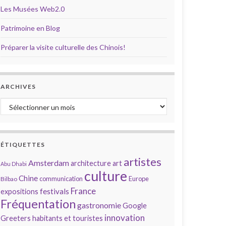
Les Musées Web2.0
Patrimoine en Blog
Préparer la visite culturelle des Chinois!
ARCHIVES
Archives
ÉTIQUETTES
artistes
Amsterdam
architecture
art
Abu Dhabi
culture
Chine
communication
Europe
Bilbao
France
festivals
expositions
Fréquentation
gastronomie
Google
innovation
Greeters
habitants et touristes