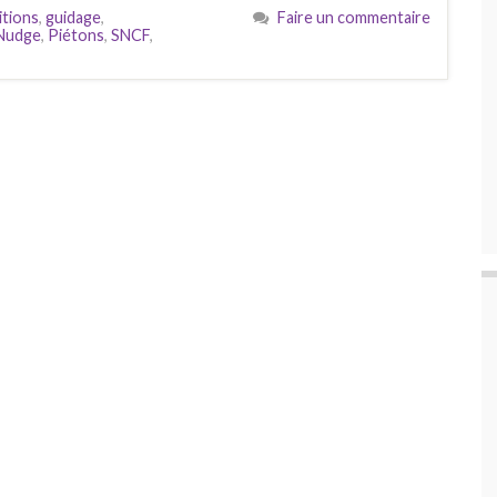
itions
,
guidage
,
Faire un commentaire
Nudge
,
Piétons
,
SNCF
,