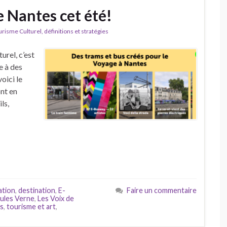
e Nantes cet été!
isme Culturel, définitions et stratégies
urel, c’est
e à des
oici le
ont en
ls,
ation
,
destination
,
E-
Faire un commentaire
Jules Verne
,
Les Voix de
s
,
tourisme et art
,