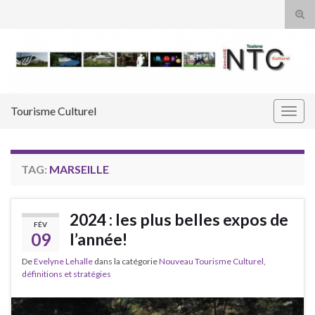
Tog
sear
Search for:
for
Tourisme Culturel
Togg
navig
TAG:
MARSEILLE
2024 : les plus belles expos de
FÉV
09
l’année!
De
Evelyne Lehalle
dans la catégorie
Nouveau Tourisme Culturel,
définitions et stratégies