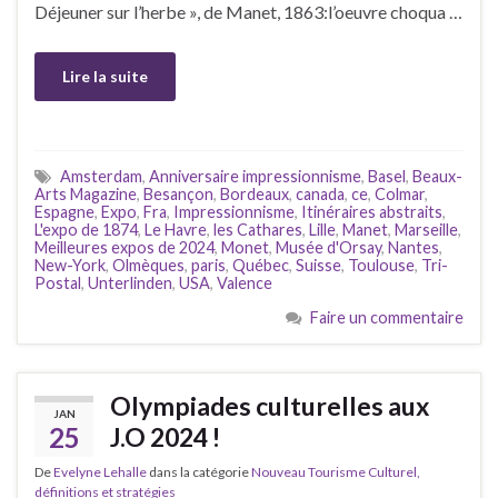
Déjeuner sur l’herbe », de Manet, 1863:l’oeuvre choqua …
Lire la suite
Amsterdam
,
Anniversaire impressionnisme
,
Basel
,
Beaux-
Arts Magazine
,
Besançon
,
Bordeaux
,
canada
,
ce
,
Colmar
,
Espagne
,
Expo
,
Fra
,
Impressionnisme
,
Itinéraires abstraits
,
L'expo de 1874
,
Le Havre
,
les Cathares
,
Lille
,
Manet
,
Marseille
,
Meilleures expos de 2024
,
Monet
,
Musée d'Orsay
,
Nantes
,
New-York
,
Olmèques
,
paris
,
Québec
,
Suisse
,
Toulouse
,
Tri-
Postal
,
Unterlinden
,
USA
,
Valence
Faire un commentaire
Olympiades culturelles aux
JAN
25
J.O 2024 !
De
Evelyne Lehalle
dans la catégorie
Nouveau Tourisme Culturel,
définitions et stratégies