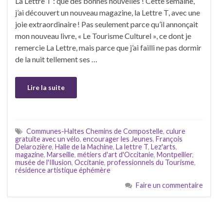
La Lettre T : que des bonnes nouvelles ! Cette semaine,
j’ai découvert un nouveau magazine, la Lettre T, avec une
joie extraordinaire ! Pas seulement parce qu’il annonçait
mon nouveau livre, « Le Tourisme Culturel », ce dont je
remercie La Lettre, mais parce que j’ai failli ne pas dormir
de la nuit tellement ses …
Lire la suite
Communes-Haltes Chemins de Compostelle
,
culure
gratuite avec un vélo
,
encourager les Jeunes
,
François
Delarozière
,
Halle de la Machine
,
La lettre T
,
Lez'arts
,
magazine
,
Marseille
,
métiers d'art d'Occitanie
,
Montpellier
,
musée de l'Illusion
,
Occitanie
,
professionnels du Tourisme
,
résidence artistique éphémère
Faire un commentaire