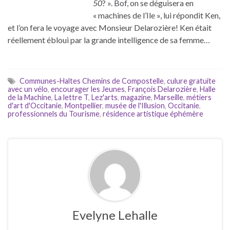
50
? ». Bof, on se déguisera en
« machines de l’Ile », lui répondit Ken,
et l’on fera le voyage avec Monsieur Delarozière! Ken était
réellement ébloui par la grande intelligence de sa femme…
Communes-Haltes Chemins de Compostelle
,
culure gratuite
avec un vélo
,
encourager les Jeunes
,
François Delarozière
,
Halle
de la Machine
,
La lettre T
,
Lez'arts
,
magazine
,
Marseille
,
métiers
d'art d'Occitanie
,
Montpellier
,
musée de l'Illusion
,
Occitanie
,
professionnels du Tourisme
,
résidence artistique éphémère
Evelyne Lehalle