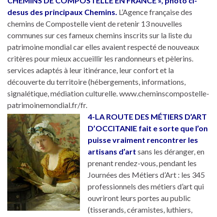
CHEMINS DE COMPOSTELLE EN FRANCE », photo ci-
desus des principaux Chemins.
L’Agence française des
chemins de Compostelle vient de retenir 13 nouvelles
communes sur ces fameux chemins inscrits sur la liste du
patrimoine mondial car elles avaient respecté de nouveaux
critères pour mieux accueillir les randonneurs et pèlerins.
services adaptés à leur itinérance, leur confort et la
découverte du territoire (hébergements, informations,
signalétique, médiation culturelle. www.cheminscompostelle-
patrimoinemondial.fr/fr.
4-LA ROUTE DES MÉTIERS D’ART
D’OCCITANIE
fait e sorte que l’on
puisse vraiment rencontrer les
artisans d’art
sans les déranger, en
prenant rendez-vous, pendant les
Journées des Métiers d’Art : les 345
professionnels des métiers d’art qui
ouvriront leurs portes au public
(tisserands, céramistes, luthiers,