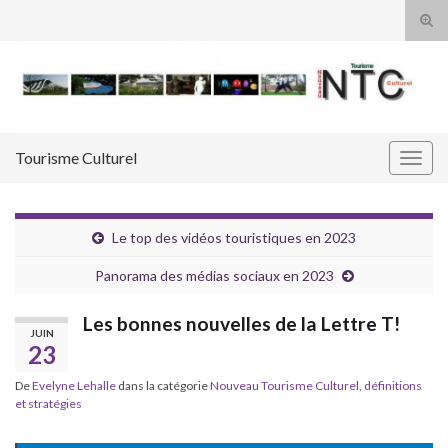
Tog
sear
Search for:
for
Tourisme Culturel
Togg
navig
Le top des vidéos touristiques en 2023
Panorama des médias sociaux en 2023
Les bonnes nouvelles de la Lettre T!
JUIN
23
De
Evelyne Lehalle
dans la catégorie
Nouveau Tourisme Culturel, définitions
et stratégies