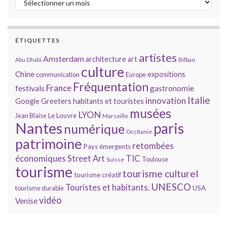
ÉTIQUETTES
artistes
Amsterdam
architecture
art
Bilbao
Abu Dhabi
culture
Chine
expositions
communication
Europe
Fréquentation
France
gastronomie
festivals
Italie
innovation
Google
Greeters
habitants et touristes
musées
LYON
Jean Blaise
Le Louvre
Marseille
Nantes
paris
numérique
Occitanie
patrimoine
retombées
Pays émergents
économiques
TIC
Street Art
Toulouse
Suisse
tourisme
tourisme culturel
tourisme créatif
UNESCO
Touristes et habitants.
tourisme durable
USA
vidéo
Venise