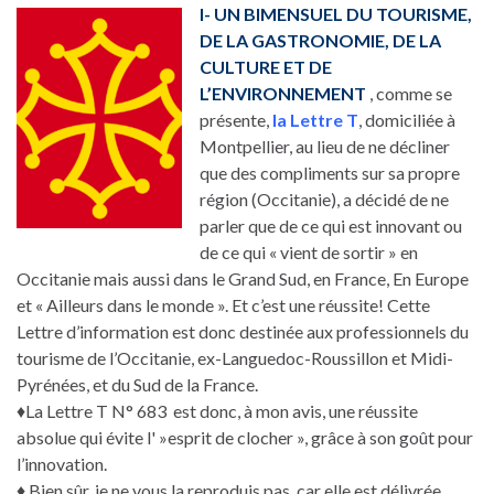
I- UN BIMENSUEL DU TOURISME,
DE LA GASTRONOMIE, DE LA
CULTURE ET DE
L’ENVIRONNEMENT
, comme se
présente,
la Lettre T
, domiciliée à
Montpellier, au lieu de ne décliner
que des compliments sur sa propre
région (Occitanie), a décidé de ne
parler que de ce qui est innovant ou
de ce qui « vient de sortir » en
Occitanie mais aussi dans le Grand Sud, en France, En Europe
et « Ailleurs dans le monde ». Et c’est une réussite! Cette
Lettre d’information est donc destinée aux professionnels du
tourisme de l’Occitanie, ex-Languedoc-Roussillon et Midi-
Pyrénées, et du Sud de la France.
♦La Lettre T N° 683 est donc, à mon avis, une réussite
absolue qui évite l' »esprit de clocher », grâce à son goût pour
l’innovation.
♦ Bien sûr, je ne vous la reproduis pas, car elle est délivrée