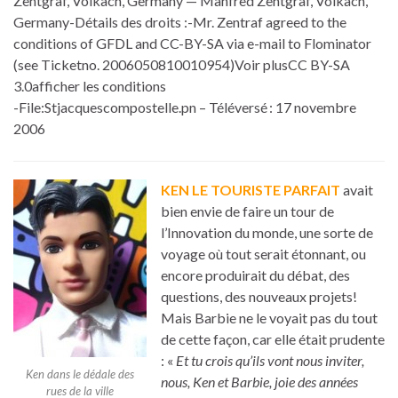
Zentgraf, Volkach, Germany — Manfred Zentgraf, Volkach,
Germany-Détails des droits :-Mr. Zentraf agreed to the
conditions of GFDL and CC-BY-SA via e-mail to Flominator
(see Ticketno. 2006050810010954)Voir plusCC BY-SA
3.0afficher les conditions
-File:Stjacquescompostelle.pn – Téléversé : 17 novembre
2006
KEN LE TOURISTE PARFAIT
avait
bien envie de faire un tour de
l’Innovation du monde, une sorte de
voyage où tout serait étonnant, ou
encore produirait du débat, des
questions, des nouveaux projets!
Mais Barbie ne le voyait pas du tout
de cette façon, car elle était prudente
: «
Et tu crois qu’ils vont nous inviter,
Ken dans le dédale des
nous, Ken et Barbie, joie des années
rues de la ville