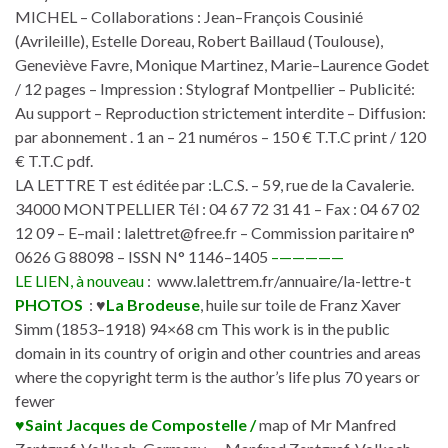
MICHEL – Collaborations : Jean–François Cousinié
(Avrileille), Estelle Doreau, Robert Baillaud (Toulouse),
Geneviève Favre, Monique Martinez, Marie–Laurence Godet
/ 12 pages – Impression : Stylograf Montpellier – Publicité:
Au support – Reproduction strictement interdite – Diffusion:
par abonnement . 1 an – 21 numéros – 150 € T.T.C print / 120
€ T.T.C pdf.
LA LETTRE T est éditée par :L.C.S. – 59, rue de la Cavalerie.
34000 MONTPELLIER Tél : 04 67 72 31 41 – Fax : 04 67 02
12 09 – E–mail : lalettret@free.fr – Commission paritaire n°
0626 G 88098 – ISSN N° 1146–1405
–—————
LE LIEN, à nouveau
: www.lalettrem.fr/annuaire/la-lettre-t
PHOTOS
: ♥
La Brodeuse
, huile sur toile de Franz Xaver
Simm (1853–1918) 94×68 cm This work is in the public
domain in its country of origin and other countries and areas
where the copyright term is the author’s life plus 70 years or
fewer
♥Saint Jacques de Compostelle /
map of Mr Manfred