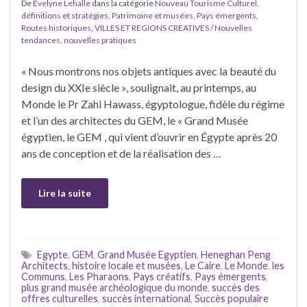
De
Evelyne Lehalle
dans la catégorie
Nouveau Tourisme Culturel,
définitions et stratégies
,
Patrimoine et musées
,
Pays émergents
,
Routes historiques
,
VILLES ET REGIONS CREATIVES / Nouvelles
tendances, nouvelles pratiques
« Nous montrons nos objets antiques avec la beauté du
design du XXIe siècle », soulignait, au printemps, au
Monde le Pr Zahi Hawass, égyptologue, fidèle du régime
et l’un des architectes du GEM, le « Grand Musée
égyptien, le GEM , qui vient d’ouvrir en Égypte après 20
ans de conception et de la réalisation des …
Lire la suite
Egypte
,
GEM
,
Grand Musée Egyptien
,
Heneghan Peng
Architects
,
histoire locale et musées
,
Le Caire
,
Le Monde
,
les
Communs
,
Les Pharaons
,
Pays créatifs
,
Pays émergents
,
plus grand musée archéologique du monde
,
succès des
offres culturelles
,
succès international
,
Succès populaire