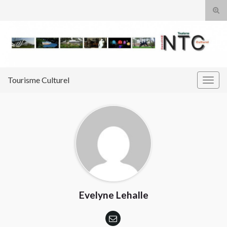
Tog
sear
Search for:
for
Tourisme Culturel
Togg
navig
Evelyne Lehalle