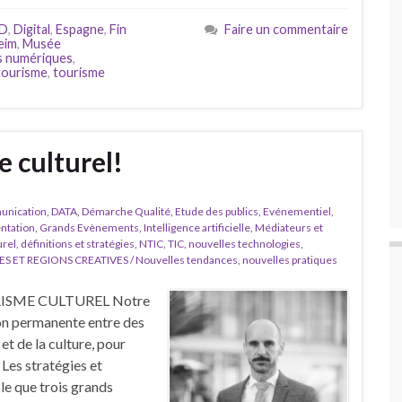
D
,
Digital
,
Espagne
,
Fin
Faire un commentaire
eim
,
Musée
 numériques
,
tourisme
,
tourisme
e culturel!
nication
,
DATA
,
Démarche Qualité
,
Etude des publics
,
Evénementiel,
ntation
,
Grands Evènements
,
Intelligence artificielle
,
Médiateurs et
l, définitions et stratégies
,
NTIC, TIC, nouvelles technologies
,
ES ET REGIONS CREATIVES / Nouvelles tendances, nouvelles pratiques
RISME CULTUREL Notre
on permanente entre des
et de la culture, pour
 Les stratégies et
le que trois grands