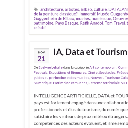
architecture
,
artistes
,
Bilbao
,
culture
,
DATALAN
de la peinture classique?
,
Immersif
,
Musée Guggenh
Guggenheim de Bilbao
,
musées
,
numérique
,
Oeuvres
patrimoine
,
Pays Basque
,
Refik Anadol
,
Tom Travel
,
créatif
IA, Data et Tourism
NOV
21
De
Evelyne Lehalle
dans la catégorie
Art contemporain
,
Commu
Festivals, Expositions et Biennales, Ciné et Spectacles
,
Fréque
guides du patrimoine et des musées
,
Nouveau Tourisme Culture
Numérique
,
Patrimoine et musées
,
Réforme territoriale
,
VILL
INTELLIGENCE ARTIFICIELLE, DATA et TOU
pays est fortement engagé dans une collaborati
professionnels et élus du tourisme, du numérique 
satisfaire les visiteurs de proximité ou étrangers.
compétences des acteurs évoluent, et il me semb