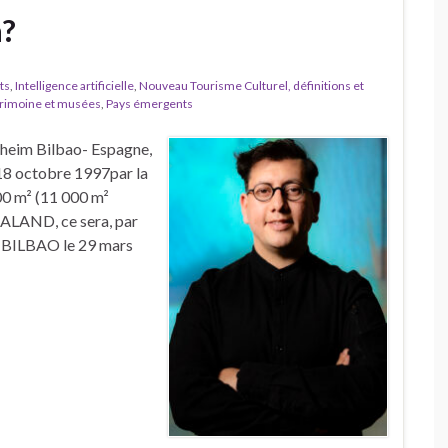
a?
ts
,
Intelligence artificielle
,
Nouveau Tourisme Culturel, définitions et
rimoine et musées
,
Pays émergents
eim Bilbao- Espagne,
 18 octobre 1997par la
0 m² (11 000 m²
TALAND, ce sera, par
à BILBAO le 29 mars