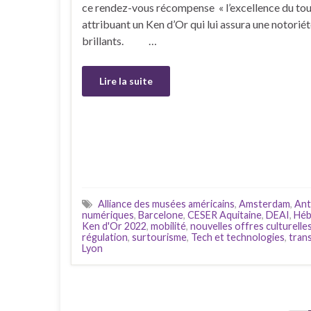
ce rendez-vous récompense « l’excellence du tour
attribuant un Ken d’Or qui lui assura une notoriét
brillants. …
Lire la suite
Alliance des musées américains
,
Amsterdam
,
Ant
numériques
,
Barcelone
,
CESER Aquitaine
,
DEAI
,
Héb
Ken d'Or 2022
,
mobilité
,
nouvelles offres culturelle
régulation
,
surtourisme
,
Tech et technologies
,
tran
Lyon