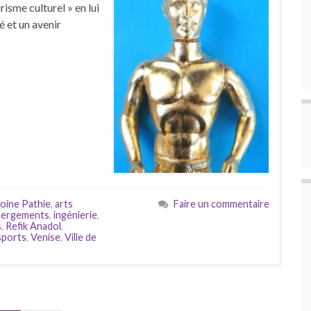
isme culturel » en lui
é et un avenir
oine Pathie
,
arts
Faire un commentaire
ergements
,
ingénierie
,
s
,
Refik Anadol
,
sports
,
Venise
,
Ville de