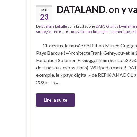
DATALAND, on y v
MAI
23
De
Evelyne Lehalle
dans la catégorie
DATA
,
Grands Evènemen
stratégies
,
NTIC, TIC, nouvelles technologies
,
Numérique
,
Pat
Ci-dessus, le musée de Bilbao Museo Guggenh
Pays Basque ) -ArchitecteFrank Gehry, ouvet le
Fondation Solomon R. Guggenheim Surface32 50
destinés aux expositions)-Wikipedia,merci! DA
exemple, le « pays digital » de REFIK ANADOL 
2025 — « …
Lire la suite