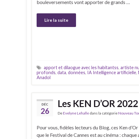
bouleversements vont apporter de grands …
Lire la suite
apport et dilaogue avec les habitantss
,
artiste 
profonds
,
data
,
données
,
IA Intelligence artificielle
,
Anadol
Les KEN D’OR 2022
DÉC
26
De
Evelyne Lehalle
dans la catégorie
Nouveau Tour
Pour vous, fidèles lecteurs du Blog, ces Ken d’O
que le Festival de Cannes est au cinéma : chaque