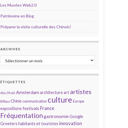
Les Musées Web2.0
Patrimoine en Blog
Préparer la visite culturelle des Chinois!
ARCHIVES
Archives
ÉTIQUETTES
artistes
Amsterdam
architecture
art
Abu Dhabi
culture
Chine
communication
Europe
Bilbao
France
festivals
expositions
Fréquentation
gastronomie
Google
innovation
Greeters
habitants et touristes