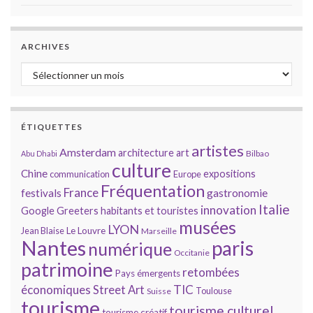
ARCHIVES
Archives
ÉTIQUETTES
artistes
Amsterdam
architecture
art
Bilbao
Abu Dhabi
culture
Chine
expositions
communication
Europe
Fréquentation
France
gastronomie
festivals
Italie
innovation
Google
Greeters
habitants et touristes
musées
LYON
Jean Blaise
Le Louvre
Marseille
Nantes
paris
numérique
Occitanie
patrimoine
retombées
Pays émergents
économiques
TIC
Street Art
Toulouse
Suisse
tourisme
tourisme culturel
tourisme créatif