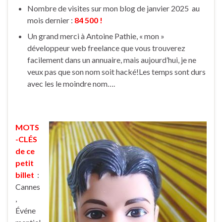
Nombre de visites sur mon blog de janvier 2025 au
mois dernier :
84 500 !
Un grand merci à Antoine Pathie, « mon »
développeur web freelance que vous trouverez
facilement dans un annuaire, mais aujourd’hui, je ne
veux pas que son nom soit hacké!Les temps sont durs
avec les le moindre nom….
MOTS
-CLÉS
de ce
petit
billet
:
Cannes
,
Événe