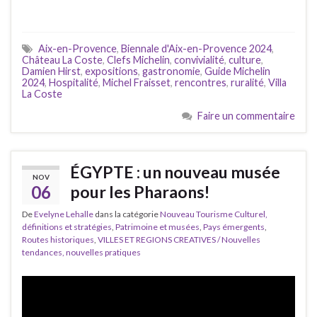
Aix-en-Provence
,
Biennale d'Aix-en-Provence 2024
,
Château La Coste
,
Clefs Michelin
,
convivialité
,
culture
,
Damien Hirst
,
expositions
,
gastronomie
,
Guide Michelin
2024
,
Hospitalité
,
Michel Fraisset
,
rencontres
,
ruralité
,
Villa
La Coste
Faire un commentaire
ÉGYPTE : un nouveau musée
NOV
06
pour les Pharaons!
De
Evelyne Lehalle
dans la catégorie
Nouveau Tourisme Culturel,
définitions et stratégies
,
Patrimoine et musées
,
Pays émergents
,
Routes historiques
,
VILLES ET REGIONS CREATIVES / Nouvelles
tendances, nouvelles pratiques