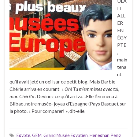
ULA
IT
ALL
ER
EN
ÉGY
PTE
,
main
tena
nt
qu’il avait jeté un oeil sur ce petit blog. Mais Barbie
Chérie arriva en courant: «
Oh! Tu m’emmènes avec toi,
mon Chéri?
« . Devinez ce qu’il arriva…Elle l’emmena à
Bilbao, notre musée- joyau d’Espagne (Pays Basque), sur
la photo. « Pour comparer! », dit-elle.
Egypte
,
GEM
,
Grand Musée Egyptien
,
Heneghan Peng