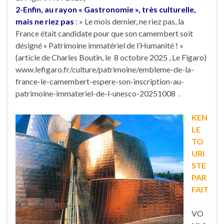
2-Enfin, au rayon « Gastronomie », très culturelle,
mais ne riez pas
: » Le mois dernier, ne riez pas, la
France était candidate pour que son camembert soit
désigné « Patrimoine immatériel de l’Humanité ! »
(article de Charles Boutin, le 8 octobre 2025 , Le Figaro)
www.lefigaro.fr/culture/patrimoine/embleme-de-la-
france-le-camembert-espere-son-inscription-au-
patrimoine-immateriel-de-l-unesco-20251008 .
KEN
LE
TO
URI
STE
PAR
FAIT
VO