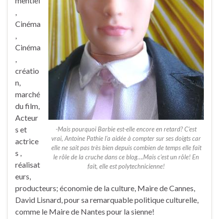
mentiel
,
Cinéma
,
Cinéma
,
créatio
n,
marché
du film,
Acteur
s et
-Mais pourquoi Barbie est-elle encore en retard? C’est
vrai, Antoine Pathie l’a aidée à compter sur ses doigts car
actrice
elle ne sait pas très bien depuis combien de temps elle fait
s ,
le rôle de la cruche dans ce blog….Mais c’est un rôle! En
réalisat
fait, elle est polytechnicienne!
eurs,
producteurs; économie de la culture, Maire de Cannes,
David Lisnard, pour sa remarquable politique culturelle,
comme le Maire de Nantes pour la sienne!