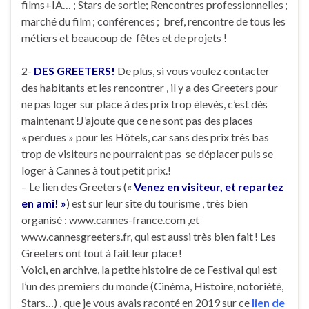
films+IA… ; Stars de sortie; Rencontres professionnelles ;
marché du film ; conférences ; bref, rencontre de tous les
métiers et beaucoup de fêtes et de projets !
2-
DES GREETERS!
De plus, si vous voulez contacter
des habitants et les rencontrer , il y a des Greeters pour
ne pas loger sur place à des prix trop élevés, c’est dès
maintenant !J’ajoute que ce ne sont pas des places
« perdues » pour les Hôtels, car sans des prix très bas
trop de visiteurs ne pourraient pas se déplacer puis se
loger à Cannes à tout petit prix.!
– Le lien des Greeters («
Venez en visiteur, et repartez
en ami! »
) est sur leur site du tourisme , très bien
organisé : www.cannes-france.com ,et
www.cannesgreeters.fr, qui est aussi très bien fait ! Les
Greeters ont tout à fait leur place !
Voici, en archive, la petite histoire de ce Festival qui est
l’un des premiers du monde (Cinéma, Histoire, notoriété,
Stars…) , que je vous avais raconté en 2019 sur ce
lien de