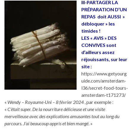
III-PARTAGER LA
PRÉPARATION D’UN
REPAS doit AUSSI »
débloquer » les
timides !
LES « AVIS » DES
CONVIVES sont
d’ailleurs assez
réjouissants, sur leur
site :
https://www.getyourg
uide.com/amsterdam-
l36/secret-food-tours-
amsterdam-t171273/
«
Wendy – Royaume-Uni – 8 février 2024
, par exemple :
«
C’était super. De la nourriture délicieuse et une visite
merveilleuse avec des explications amusantes tout au long du
parcours. J’ai beaucoup appris et bien mangé
. »