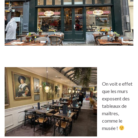
On voit e effet
que les murs
exposent des
tableaux de
maîtres,
comme le
musée !