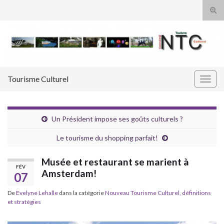
Tog
sear
Search for:
for
Tourisme Culturel
Togg
navig
Un Président impose ses goûts culturels ?
Le tourisme du shopping parfait!
Musée et restaurant se marient à
FÉV
Amsterdam!
07
De
Evelyne Lehalle
dans la catégorie
Nouveau Tourisme Culturel, définitions
et stratégies