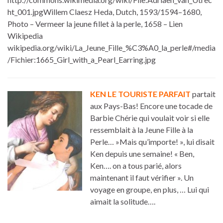
ht_001.jpgWillem Claesz Heda, Dutch, 1593/1594–1680,
Photo – Vermeer la jeune fillet à la perle, 1658 – Lien
Wikipedia
wikipedia.org/wiki/La_Jeune_Fille_%C3%A0_la_perle#/media
/Fichier:1665_Girl_with_a_Pearl_Earring.jpg
KEN LE TOURISTE PARFAIT
partait
aux Pays-Bas! Encore une tocade de
Barbie Chérie qui voulait voir si elle
ressemblait à la Jeune Fille à la
Perle… »Mais qu’importe! », lui disait
Ken depuis une semaine! « Ben,
Ken…. on a tous parié, alors
maintenant il faut vérifier ». Un
voyage en groupe, en plus, … Lui qui
aimait la solitude….