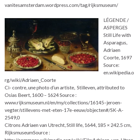
vanitesamsterdam.wordpress.com/tag/rijksmuseum/
LÉGENDE /
ASPERGES
Still Life with
Asparagus,
Adriaen
Coorte, 1697
Source:
en.wikipedia.o
rg/wiki/Adriaen_Coorte
Ci- contre, une photo d’un artiste, Stilleven, attributed to
Osias Beert, 1600 – 1624 Source :
www.rijksmuseum.nl/en/my/collections/16145–jeroen-
vegter/stillevens-met-eten-17e-eeuw/objecten#/SK-A-
2549,0
Citrons Adriaen van Utrecht, Still life, 1644, 185 × 242.5 cm,
RijksmuseumSource :
http://commons.wikimedia.org/wiki/File:Adriaen_van_Utrec