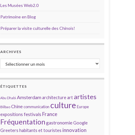
Les Musées Web2.0
Patrimoine en Blog
Préparer la visite culturelle des Chinois!
ARCHIVES
Archives
ÉTIQUETTES
artistes
Amsterdam
architecture
art
Abu Dhabi
culture
Chine
communication
Europe
Bilbao
France
festivals
expositions
Fréquentation
gastronomie
Google
innovation
Greeters
habitants et touristes