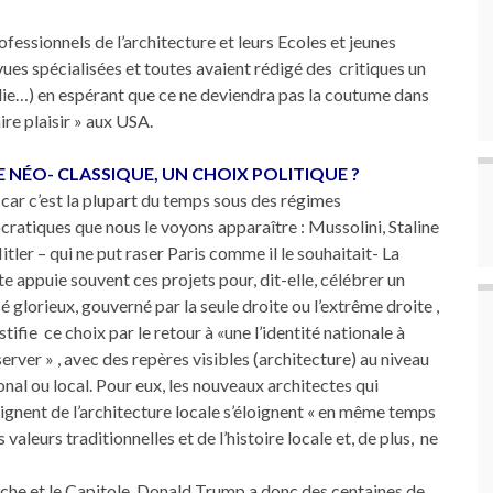
rofessionnels de l’architecture et leurs Ecoles et jeunes
revues spécialisées et toutes avaient rédigé des critiques un
lie…) en espérant que ce ne deviendra pas la coutume dans
re plaisir » aux USA.
 LE NÉO- CLASSIQUE, UN CHOIX POLITIQUE ?
 car c’est la plupart du temps sous des régimes
cratiques que nous le voyons apparaître : Mussolini, Staline
itler – qui ne put raser Paris comme il le souhaitait- La
te appuie souvent ces projets pour, dit-elle, célébrer un
é glorieux, gouverné par la seule droite ou l’extrême droite ,
ustifie ce choix par le retour à «une l’identité nationale à
erver » , avec des repères visibles (architecture) au niveau
onal ou local. Pour eux, les nouveaux architectes qui
oignent de l’architecture locale s’éloignent « en même temps
s valeurs traditionnelles et de l’histoire locale et, de plus, ne
he et le Capitole, Donald Trump a donc des centaines de