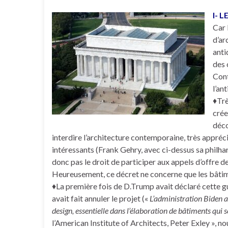
I- 
Car 
d’ar
anti
des 
Cont
l’ant
♦Trè
crée
déco
interdire l’architecture contemporaine, très appréci
intéressants (Frank Gehry, avec ci-dessus sa philh
donc pas le droit de participer aux appels d’offre 
Heureusement, ce décret ne concerne que les bâtim
♦La première fois de D.Trump avait déclaré cette g
avait fait annuler le projet («
L’administration Biden 
design, essentielle dans l’élaboration de bâtiments qui 
l’American Institute of Architects, Peter Exley », 