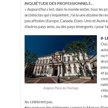
INQUIÉTUDE DES PROFESSIONNELS…
» Aujourd’hui c’est, dans le monde entier, tous les p
architectes qui s’inquiètent. J’ai lu une dizaine de 
peu affolées (Europe, Canada, Etats-Unis et Austra
d’autres pays amis, ou des pays émergents « pour fai
II-
Oui,
auto
ou H
droi
pass
et j
cons
nati
Avignon Place de l’Horloge
s’él
» de
les célèbrent pas.
♦Incarné par des bâtiments comme la Maison-Blanc