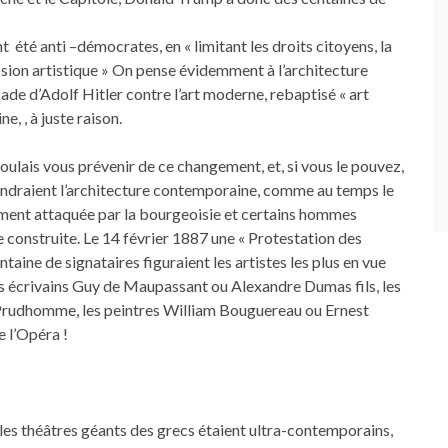
t été anti –démocrates, en « limitant les droits citoyens, la
ression artistique » On pense évidemment à l’architecture
isade d’Adolf Hitler contre l’art moderne, rebaptisé « art
, , à juste raison.
oulais vous prévenir de ce changement, et, si vous le pouvez,
fendraient l’architecture contemporaine, comme au temps le
tellement attaquée par la bourgeoisie et certains hommes
re construite. Le 14 février 1887 une « Protestation des
ntaine de signataires figuraient les artistes les plus en vue
es écrivains Guy de Maupassant ou Alexandre Dumas fils, les
 Prudhomme, les peintres William Bouguereau ou Ernest
e l’Opéra !
 les théâtres géants des grecs étaient ultra-contemporains,