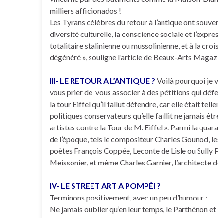
milliers afficionados !
Les Tyrans célèbres du retour à l’antique ont souven
diversité culturelle, la conscience sociale et l’exp
totalitaire stalinienne ou mussolinienne, et à la cro
dégénéré », souligne l’article de Beaux-Arts Magazine
III- LE RETOUR A L’ANTIQUE ?
Voilà pourquoi je v
vous prier de vous associer à des pétitions qui dé
la tour Eiffel qu’il fallut défendre, car elle était 
politiques conservateurs qu’elle faillit ne jamais êt
artistes contre la Tour de M. Eiffel ». Parmi la quara
de l’époque, tels le compositeur Charles Gounod, l
poètes François Coppée, Leconte de Lisle ou Sully
Meissonier, et même Charles Garnier, l’architecte d
IV- LE STREET ART A POMPÉI ?
Terminons positivement, avec un peu d’humour :
Ne jamais oublier qu’en leur temps, le Parthénon et