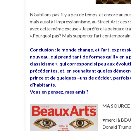
N’oublions pas, il y a peu de temps, et encore aujou
mais aussi à l’Impressionnisme, au Street Art ; ces r
avec cette même excuse « Je préfère la peinture tr
».Pourquoi pas? Mais supporter l’art contemporain
Conclusion : le monde change, et l’art, express
nouveau, qui prend tant de formes qu’il y en a 
classicisme », qui correspond si peu aux évolut
précédentes, et, en souhaitant que les démocrat
prince et de quelques –uns de décider, parfois (
d’habitants.
Vous en pensez, mes amis ?
MA SOURCE po
♥merci à BEAU
Donald Trump i