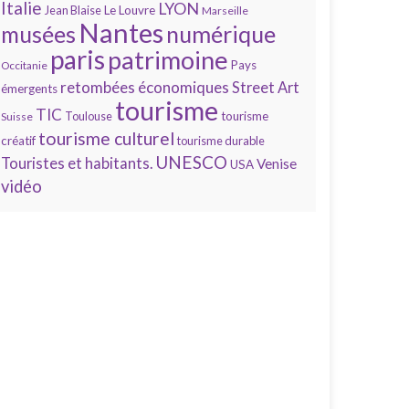
Italie
LYON
Jean Blaise
Le Louvre
Marseille
Nantes
numérique
musées
paris
patrimoine
Pays
Occitanie
retombées économiques
Street Art
émergents
tourisme
TIC
Toulouse
tourisme
Suisse
tourisme culturel
créatif
tourisme durable
UNESCO
Touristes et habitants.
Venise
USA
vidéo