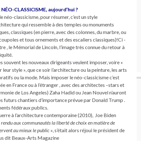
LE NÉO-CLASSICISME, aujourd’hui ?
le néo-classicisme, pour résumer, c’est un style
chitecture qui ressemble à des temples ou monuments
ques, classiques (en pierre, avec des colonnes, du marbre, ou
coupoles et tous ornements et des escaliers classiques)!Ci -
re , le Mémorial de Lincoln, l’image très connue du retour à
iquité.
s souvent les nouveaux dirigeants veulent imposer, voire «
r leur style », que ce soir l’architecture ou la peinture, les arts
ratifs ou la mode. Mais imposer le néo-classicisme c’est
ée en France ou à l’étranger , avec des architectes –stars et
armonie de Los Angeles) Zaha Hadid ou Jean Nouvel n’auront
des futurs chantiers d’importance prévue par Donald Trump .
ents fédéraux publics.
uerre à l’architecture contemporaine (2010), Joe Biden
a rendu aux communautés la liberté de choix en matière de
servent au mieux le public
», s’était alors réjoui le président de
nous dit Beaux-Arts Magazine