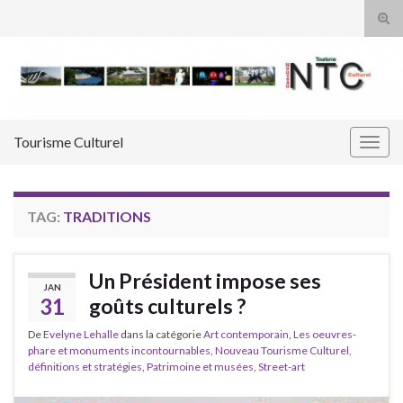
Tog
sear
Search for:
for
Tourisme Culturel
Togg
navig
TAG:
TRADITIONS
Un Président impose ses
JAN
31
goûts culturels ?
De
Evelyne Lehalle
dans la catégorie
Art contemporain
,
Les oeuvres-
phare et monuments incontournables
,
Nouveau Tourisme Culturel,
définitions et stratégies
,
Patrimoine et musées
,
Street-art