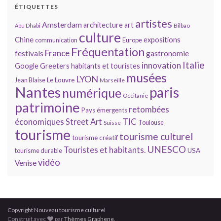
ÉTIQUETTES
artistes
Amsterdam
architecture
art
Bilbao
Abu Dhabi
culture
Chine
expositions
communication
Europe
Fréquentation
France
gastronomie
festivals
Italie
innovation
Google
Greeters
habitants et touristes
musées
LYON
Jean Blaise
Le Louvre
Marseille
Nantes
paris
numérique
Occitanie
patrimoine
retombées
Pays émergents
économiques
TIC
Street Art
Toulouse
Suisse
tourisme
tourisme culturel
tourisme créatif
UNESCO
Touristes et habitants.
tourisme durable
USA
vidéo
Venise
Copyright Nouveau tourisme culturel
Construit avec
par
Thèmes Graphene
.