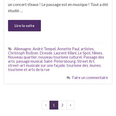
un concert d’eaux ! Le passage est en musique ! Tout a été
étudié …
Lire la suite
Allemagne
,
André Tempel
,
Annette Paul
,
artistes
,
Christoph Roßner
,
Dresde
,
Laurent Kilani
,
Le Spot
,
Nîmes
,
Nouveau quartier
,
nouveau tourisme culturel
,
Passage des
arts
,
passage musical
,
Saint-Petersbourg
,
Street Art
,
street-art musicale sur une façade
,
tourisme des Jeunes
,
tourisme et arts de la rue
Faire un commentaire
1
2