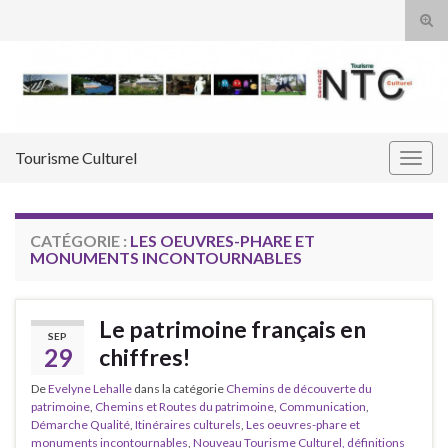
Tog
sear
Search for:
for
Tourisme Culturel
Togg
navig
CATÉGORIE :
LES OEUVRES-PHARE ET
MONUMENTS INCONTOURNABLES
Le patrimoine français en
SEP
29
chiffres!
De
Evelyne Lehalle
dans la catégorie
Chemins de découverte du
patrimoine
,
Chemins et Routes du patrimoine
,
Communication
,
Démarche Qualité
,
Itinéraires culturels
,
Les oeuvres-phare et
monuments incontournables
,
Nouveau Tourisme Culturel, définitions