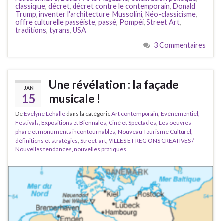
classiqiue
,
décret
,
décret contre le contemporain
,
Donald
Trump
,
inventer l'architecture
,
Mussolini
,
Néo-classicisme
,
offre culturelle passéiste
,
passé
,
Pompéi
,
Street Art
,
traditions
,
tyrans
,
USA
3 Commentaires
Une révélation : la façade
JAN
15
musicale !
De
Evelyne Lehalle
dans la catégorie
Art contemporain
,
Evénementiel,
Festivals, Expositions et Biennales, Ciné et Spectacles
,
Les oeuvres-
phare et monuments incontournables
,
Nouveau Tourisme Culturel,
définitions et stratégies
,
Street-art
,
VILLES ET REGIONS CREATIVES /
Nouvelles tendances, nouvelles pratiques