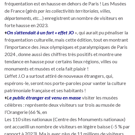
fréquentation est en hausse en dehors de Paris ! Les Musées
de France (
gérés par les collectivités territoriales, villes,
départements, etc…
) enregistrent un nombre de visiteurs en
forte hausse en 2023.
♦
On s’attendait à un fort « effet JO
», qui aurait pu pénaliser la
fréquentation culturelle, mais cette édition, tout en montrant
l’importance des Jeux olympiques et paralympiques de Paris
2024 , donne aussi des chiffres très positifs et montre une
tendance en hausse pour certains lieux régions, villes ou
monuments et musées et cela fait plaisir !
L’effet J.O a surtout attiré de nouveaux étrangers, qui,
espérons-le, seront nos porte-paroles pour vanter la culture
patrimoniale française et ses habitants !
♦
L
e public étranger est venu en masse
visiter les musées
célèbres : représente deux visiteurs sur trois au musée de
l’Orangerie (66 %, en
Les 110 sites nationaux (Centre des Monuments nationaux)
ont accueilli un nombre de visiteurs en légère baisse (-5 % par
rapport à 2023). Ma is avec plus de 11 millions de visiteurs