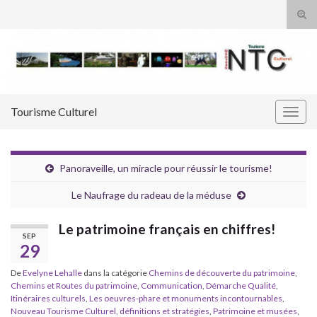
Tog
sear
Search for:
for
Tourisme Culturel
Togg
navig
Panoraveille, un miracle pour réussir le tourisme!
Le Naufrage du radeau de la méduse
Le patrimoine français en chiffres!
SEP
29
De
Evelyne Lehalle
dans la catégorie
Chemins de découverte du patrimoine
,
Chemins et Routes du patrimoine
,
Communication
,
Démarche Qualité
,
Itinéraires culturels
,
Les oeuvres-phare et monuments incontournables
,
Nouveau Tourisme Culturel, définitions et stratégies
,
Patrimoine et musées
,