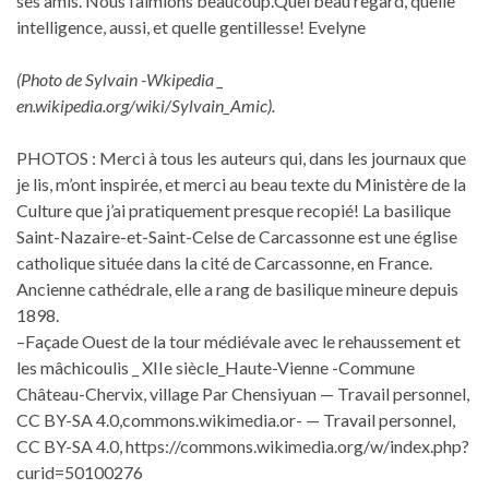
ses amis. Nous l’aimions beaucoup.Quel beau regard, quelle
intelligence, aussi, et quelle gentillesse! Evelyne
(Photo de Sylvain -Wkipedia _
en.wikipedia.org/wiki/Sylvain_Amic).
PHOTOS : Merci à tous les auteurs qui, dans les journaux que
je lis, m’ont inspirée, et merci au beau texte du Ministère de la
Culture que j’ai pratiquement presque recopié! La basilique
Saint-Nazaire-et-Saint-Celse de Carcassonne est une église
catholique située dans la cité de Carcassonne, en France.
Ancienne cathédrale, elle a rang de basilique mineure depuis
1898.
–Façade Ouest de la tour médiévale avec le rehaussement et
les mâchicoulis _ XIIe siècle_Haute-Vienne -Commune
Château-Chervix, village Par Chensiyuan — Travail personnel,
CC BY-SA 4.0,commons.wikimedia.or- — Travail personnel,
CC BY-SA 4.0, https://commons.wikimedia.org/w/index.php?
curid=50100276