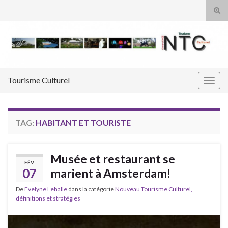
Tog
sear
Search for:
for
Tourisme Culturel
Togg
navig
TAG:
HABITANT ET TOURISTE
Musée et restaurant se
FÉV
07
marient à Amsterdam!
De
Evelyne Lehalle
dans la catégorie
Nouveau Tourisme Culturel,
définitions et stratégies