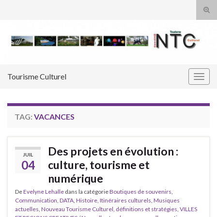
Tog
sear
Search for:
for
Tourisme Culturel
Togg
navig
TAG:
VACANCES
Des projets en évolution :
JUIL
04
culture, tourisme et
numérique
De
Evelyne Lehalle
dans la catégorie
Boutiques de souvenirs
,
Communication
,
DATA
,
Histoire
,
Itinéraires culturels
,
Musiques
actuelles
,
Nouveau Tourisme Culturel, définitions et stratégies
,
VILLES