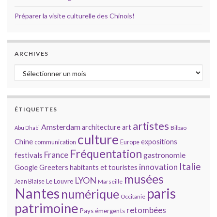
Préparer la visite culturelle des Chinois!
ARCHIVES
Archives
ÉTIQUETTES
artistes
Amsterdam
architecture
art
Bilbao
Abu Dhabi
culture
Chine
expositions
communication
Europe
Fréquentation
France
gastronomie
festivals
Italie
innovation
Google
Greeters
habitants et touristes
musées
LYON
Jean Blaise
Le Louvre
Marseille
Nantes
paris
numérique
Occitanie
patrimoine
retombées
Pays émergents