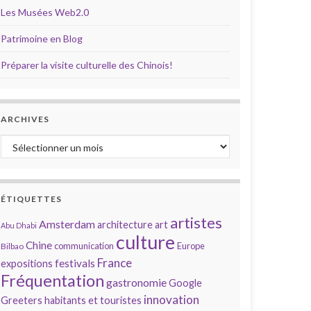
Les Musées Web2.0
Patrimoine en Blog
Préparer la visite culturelle des Chinois!
ARCHIVES
Archives
ÉTIQUETTES
artistes
Amsterdam
architecture
art
Abu Dhabi
culture
Chine
communication
Europe
Bilbao
France
festivals
expositions
Fréquentation
gastronomie
Google
innovation
Greeters
habitants et touristes