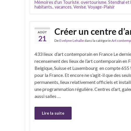
Mémoires d'un Touriste
,
overtourisme
,
Stendhal et
habitants.
,
vacances
,
Venise
,
Voyage-Plaisir
Créer un centre d’
AOÛT
21
De
Evelyne Lehalle
dans la catégorie
Art contemp
433 lieux d’art contemporain en France Le dernie
recensement des lieux de l’art contemporain en F
Belgique, Suisse et Luxembourg en compte 655 
pour la France. Et encore ne s’agit-il que des seul
permanents, lieux relativement officiels et install
une programmation régulière. Centres d’art, gale
aussi salles …
Lire la suite