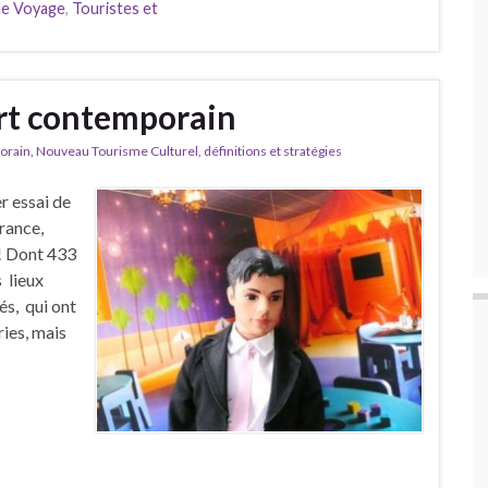
 le Voyage
,
Touristes et
art contemporain
orain
,
Nouveau Tourisme Culturel, définitions et stratégies
r essai de
rance,
! Dont 433
s lieux
és, qui ont
ries, mais