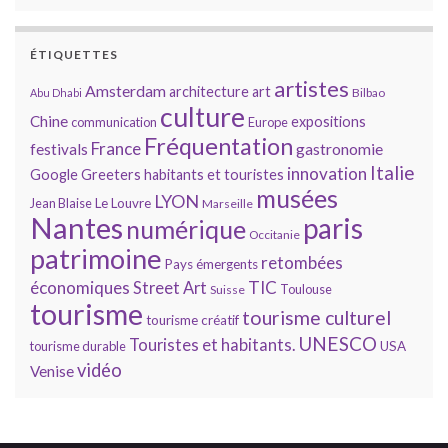
ÉTIQUETTES
artistes
Amsterdam
architecture
art
Bilbao
Abu Dhabi
culture
Chine
expositions
communication
Europe
Fréquentation
France
gastronomie
festivals
Italie
innovation
Google
Greeters
habitants et touristes
musées
LYON
Jean Blaise
Le Louvre
Marseille
Nantes
paris
numérique
Occitanie
patrimoine
retombées
Pays émergents
économiques
TIC
Street Art
Toulouse
Suisse
tourisme
tourisme culturel
tourisme créatif
UNESCO
Touristes et habitants.
tourisme durable
USA
vidéo
Venise