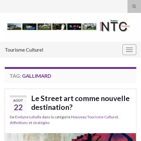
Tog
sear
Search for:
for
Tourisme Culturel
Togg
navig
TAG:
GALLIMARD
Le Street art comme nouvelle
AOÛT
22
destination?
De
Evelyne Lehalle
dans la catégorie
Nouveau Tourisme Culturel,
définitions et stratégies