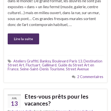
dans le monde! De grand format, les œuvres ne sont pas
exposées « dans » un lieu fermé (musée, galerie, centre
culturel…) mais en milieu ouvert, dans la rue, sur un mur,
sous un pont… Ces grandes fresques murales sortent
donc de l’art contemporain habituel, …
Lire la suite
Ateliers Graffiti
,
Banksy
,
Boulevard Paris 13
,
Destination
Street Art
,
Fluctuart
,
Gallimard
,
Guide du Street Art en
France
,
Seine-Saint-Denis Tourisme
,
Street Avenue
2 Commentaires
Etes-vous prêts pour les
JUIL
13
vacances?