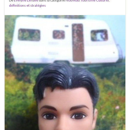
De
Evelyne Lehalle
dans la catégorie
Nouveau Tourisme Culturel,
définitions et stratégies