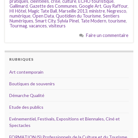
pratiques
,
cleintèles
,
crise
,
culture
,
ECHO touristique
,
Gallimard
,
Gazette des Communes
,
Google Art
,
Guy Raffour
,
HI Hôtel
,
Magic Tate Ball
,
Marseille 2013
,
ministre
,
Negresco
,
numérique
,
Open Data
,
Quotidien du Tourisme
,
Sentiers
Numériques
,
Smart City
,
Sylvia Pinel
,
Tate Modern
,
tourisme
,
Tourmag
,
vacances
,
visiteurs
Faire un commentaire
RUBRIQUES
Art contemporain
Boutiques de souvenirs
Démarche Qualité
Etude des publics
Evénementiel, Festivals, Expositions et Biennales, Ciné et
Spectacles
FORMATION (S) Professionnels de la Culture et du Tourisme