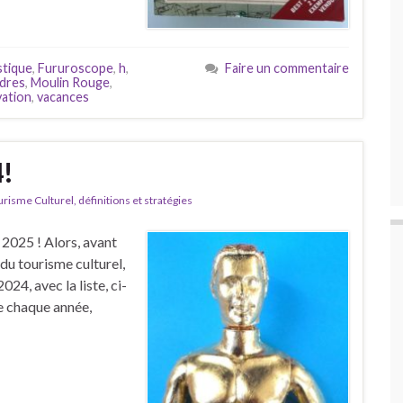
stique
,
Fururoscope
,
h
,
Faire un commentaire
dres
,
Moulin Rouge
,
vation
,
vacances
4!
isme Culturel, définitions et stratégies
2025 ! Alors, avant
du tourisme culturel,
24, avec la liste, ci-
me chaque année,