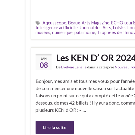
Aqcuascope
,
Beaux-Arts Magazine
,
ECHO touri
Intelligence artificielle
,
Journal des Arts
,
Loisirs
,
Lon
musées
,
numérique
,
patrimoine
,
Trophées de l'Inno
Les KEN D’ OR 202
JAN
08
De
Evelyne Lehalle
dans la catégorie
Nouveau Tour
Bonjour, mes amis et tous mes vœux pour l’année 
de commencer une nouvelle saison sur l’actualité 
faisons un point sur ce qui a compté cette année 20
dessous, de mes 42 billets ! Il y aura donc, com
plusieurs KEN d’OR : – …
Lire la suite