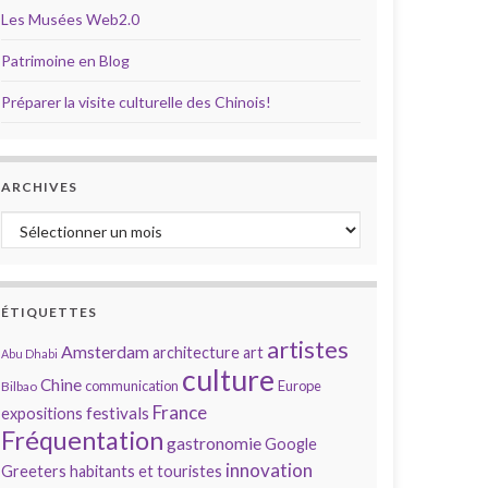
Les Musées Web2.0
Patrimoine en Blog
Préparer la visite culturelle des Chinois!
ARCHIVES
Archives
ÉTIQUETTES
artistes
Amsterdam
architecture
art
Abu Dhabi
culture
Chine
communication
Europe
Bilbao
France
festivals
expositions
Fréquentation
gastronomie
Google
innovation
Greeters
habitants et touristes