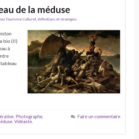
eau de la méduse
u Tourisme Culturel, définitions et stratégies
inston
 bio (II)
eau à
intre
 tableau
érative
,
Photographe
,
Faire un commentaire
Méduse
,
Vidéaste
,