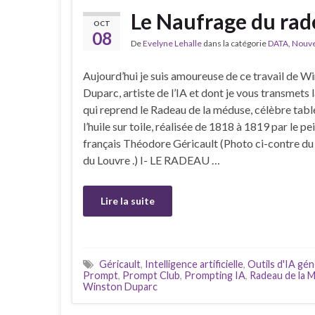
Le Naufrage du rad
OCT
08
De
Evelyne Lehalle
dans la catégorie
DATA
,
Nouvea
Aujourd’hui je suis amoureuse de ce travail de W
Duparc, artiste de l’IA et dont je vous transmets la
qui reprend le Radeau de la méduse, célèbre tabl
l’huile sur toile, réalisée de 1818 à 1819 par le pe
français Théodore Géricault (Photo ci-contre du
du Louvre .) I- LE RADEAU …
Lire la suite
Géricault
,
Intelligence artificielle
,
Outils d'IA gén
Prompt
,
Prompt Club
,
Prompting IA
,
Radeau de la 
Winston Duparc