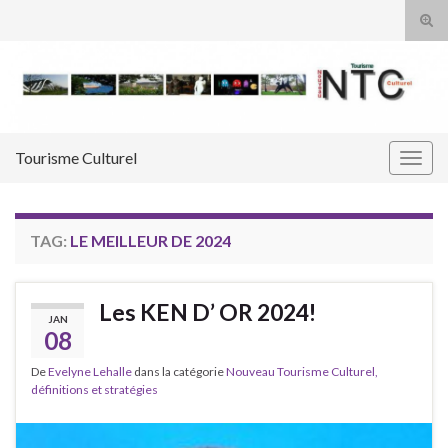
Tog
sear
Search for:
for
Tourisme Culturel
Togg
navig
TAG:
LE MEILLEUR DE 2024
Les KEN D’ OR 2024!
JAN
08
De
Evelyne Lehalle
dans la catégorie
Nouveau Tourisme Culturel,
définitions et stratégies