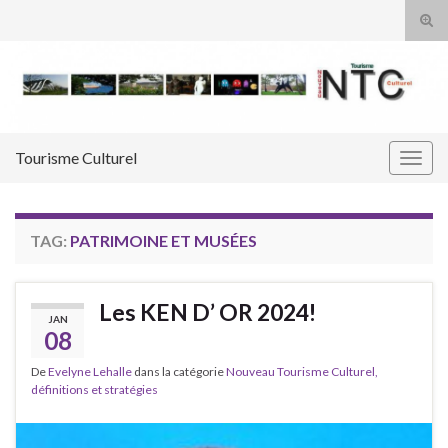
Tog
sear
Search for:
for
Tourisme Culturel
Togg
navig
TAG:
PATRIMOINE ET MUSÉES
Les KEN D’ OR 2024!
JAN
08
De
Evelyne Lehalle
dans la catégorie
Nouveau Tourisme Culturel,
définitions et stratégies