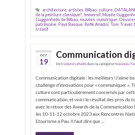
architecture
,
artistes
,
Bilbao
,
culture
,
DATALAN
de la peinture classique?
,
Immersif
,
Musée Guggenh
Guggenheim de Bilbao
,
musées
,
numérique
,
Oeuvres
patrimoine
,
Pays Basque
,
Refik Anadol
,
Tom Travel
,
créatif
Communication digi
OCT
19
De
Evelyne Lehalle
dans la catégorie
Nouveau Tour
Communication digitale : les meilleurs !J’aime b
challenge d’innovations pour « communiquer ». T
culture sont particulièrement concernés par cett
communication, et voici le résultat des pros du t
avec le retour des Awards de la Communication D
les 10-11-12 octobre 2023 aux Rencontres Nati
Etourisme à Pau. Il faut dire que …