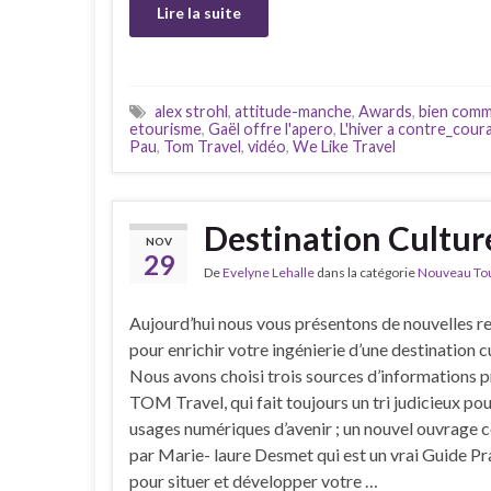
Lire la suite
alex strohl
,
attitude-manche
,
Awards
,
bien comm
etourisme
,
Gaël offre l'apero
,
L'hiver a contre_cour
Pau
,
Tom Travel
,
vidéo
,
We Like Travel
Destination Cultur
NOV
29
De
Evelyne Lehalle
dans la catégorie
Nouveau Tour
Aujourd’hui nous vous présentons de nouvelles r
pour enrichir votre ingénierie d’une destination cu
Nous avons choisi trois sources d’informations p
TOM Travel, qui fait toujours un tri judicieux po
usages numériques d’avenir ; un nouvel ouvrage
par Marie- laure Desmet qui est un vrai Guide Pr
pour situer et développer votre …