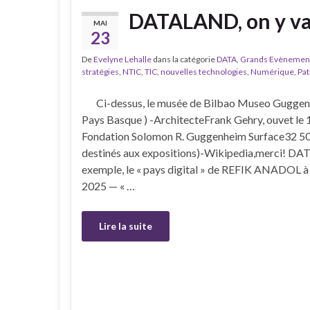
DATALAND, on y v
MAI
23
De
Evelyne Lehalle
dans la catégorie
DATA
,
Grands Evènemen
stratégies
,
NTIC, TIC, nouvelles technologies
,
Numérique
,
Pat
Ci-dessus, le musée de Bilbao Museo Guggenh
Pays Basque ) -ArchitecteFrank Gehry, ouvet le
Fondation Solomon R. Guggenheim Surface32 50
destinés aux expositions)-Wikipedia,merci! DA
exemple, le « pays digital » de REFIK ANADOL 
2025 — « …
Lire la suite