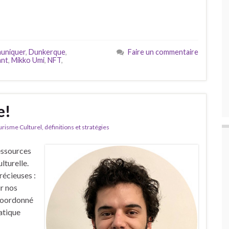
uniquer
,
Dunkerque
,
Faire un commentaire
ant
,
Mikko Umi
,
NFT
,
e!
isme Culturel, définitions et stratégies
essources
lturelle.
récieuses :
ur nos
 coordonné
atique