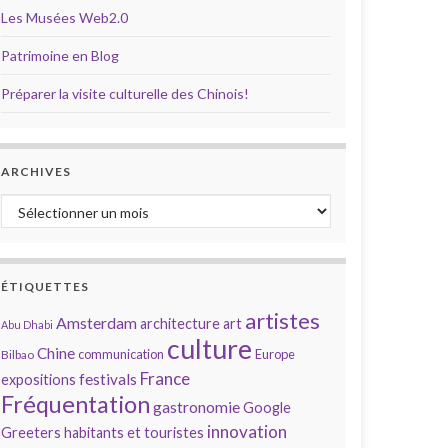
Les Musées Web2.0
Patrimoine en Blog
Préparer la visite culturelle des Chinois!
ARCHIVES
Archives
ÉTIQUETTES
artistes
Amsterdam
architecture
art
Abu Dhabi
culture
Chine
communication
Europe
Bilbao
France
festivals
expositions
Fréquentation
gastronomie
Google
innovation
Greeters
habitants et touristes