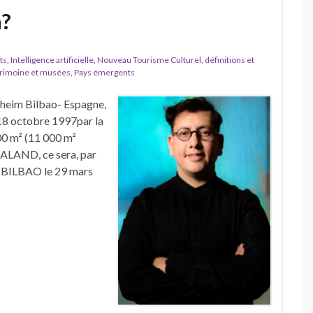
a?
ts
,
Intelligence artificielle
,
Nouveau Tourisme Culturel, définitions et
rimoine et musées
,
Pays émergents
eim Bilbao- Espagne,
 18 octobre 1997par la
0 m² (11 000 m²
TALAND, ce sera, par
à BILBAO le 29 mars