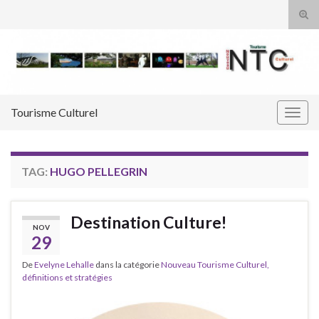
Tog
sear
Search for:
for
Tourisme Culturel
Togg
navig
TAG:
HUGO PELLEGRIN
Destination Culture!
NOV
29
De
Evelyne Lehalle
dans la catégorie
Nouveau Tourisme Culturel,
définitions et stratégies