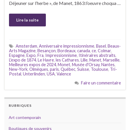
Déjeuner sur l’herbe », de Manet, 1863:l’oeuvre choqua …
Lire la suite
Amsterdam
,
Anniversaire impressionnisme
,
Basel
,
Beaux-
Arts Magazine
,
Besançon
,
Bordeaux
,
canada
,
ce
,
Colmar
,
Espagne
,
Expo
,
Fra
,
Impressionnisme
,
Itinéraires abstraits
,
L'expo de 1874
,
Le Havre
,
les Cathares
,
Lille
,
Manet
,
Marseille
,
Meilleures expos de 2024
,
Monet
,
Musée d'Orsay
,
Nantes
,
New-York
,
Olmèques
,
paris
,
Québec
,
Suisse
,
Toulouse
,
Tri-
Postal
,
Unterlinden
,
USA
,
Valence
Faire un commentaire
RUBRIQUES
Art contemporain
Boutiques de souvenirs