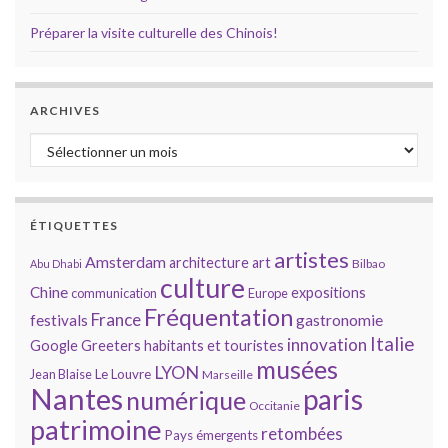
Préparer la visite culturelle des Chinois!
ARCHIVES
Archives
ÉTIQUETTES
artistes
Amsterdam
architecture
art
Bilbao
Abu Dhabi
culture
Chine
expositions
communication
Europe
Fréquentation
France
gastronomie
festivals
Italie
innovation
Google
Greeters
habitants et touristes
musées
LYON
Jean Blaise
Le Louvre
Marseille
Nantes
paris
numérique
Occitanie
patrimoine
retombées
Pays émergents