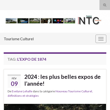
Tog
sear
Search for:
for
Tourisme Culturel
Togg
navig
TAG:
L’EXPO DE 1874
2024 : les plus belles expos de
FÉV
09
l’année!
De
Evelyne Lehalle
dans la catégorie
Nouveau Tourisme Culturel,
définitions et stratégies