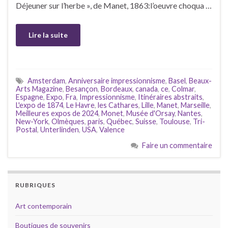
Déjeuner sur l’herbe », de Manet, 1863:l’oeuvre choqua …
Lire la suite
Amsterdam
,
Anniversaire impressionnisme
,
Basel
,
Beaux-
Arts Magazine
,
Besançon
,
Bordeaux
,
canada
,
ce
,
Colmar
,
Espagne
,
Expo
,
Fra
,
Impressionnisme
,
Itinéraires abstraits
,
L'expo de 1874
,
Le Havre
,
les Cathares
,
Lille
,
Manet
,
Marseille
,
Meilleures expos de 2024
,
Monet
,
Musée d'Orsay
,
Nantes
,
New-York
,
Olmèques
,
paris
,
Québec
,
Suisse
,
Toulouse
,
Tri-
Postal
,
Unterlinden
,
USA
,
Valence
Faire un commentaire
RUBRIQUES
Art contemporain
Boutiques de souvenirs