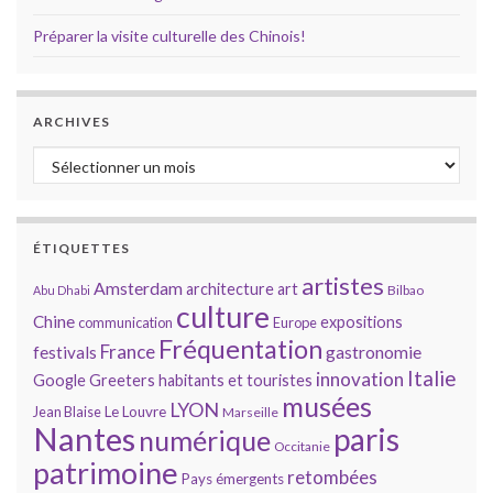
Préparer la visite culturelle des Chinois!
ARCHIVES
Archives
ÉTIQUETTES
artistes
Amsterdam
architecture
art
Bilbao
Abu Dhabi
culture
Chine
expositions
communication
Europe
Fréquentation
France
gastronomie
festivals
Italie
innovation
Google
Greeters
habitants et touristes
musées
LYON
Jean Blaise
Le Louvre
Marseille
Nantes
paris
numérique
Occitanie
patrimoine
retombées
Pays émergents