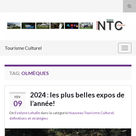
Tog
sear
Search for:
for
Tourisme Culturel
Togg
navig
TAG:
OLMÈQUES
2024 : les plus belles expos de
FÉV
09
l’année!
De
Evelyne Lehalle
dans la catégorie
Nouveau Tourisme Culturel,
définitions et stratégies