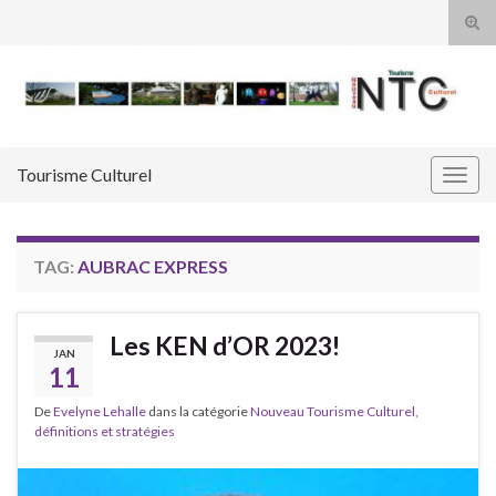
Tog
sear
Search for:
for
Tourisme Culturel
Togg
navig
TAG:
AUBRAC EXPRESS
Les KEN d’OR 2023!
JAN
11
De
Evelyne Lehalle
dans la catégorie
Nouveau Tourisme Culturel,
définitions et stratégies