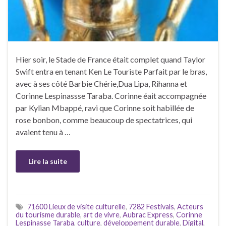
Hier soir, le Stade de France était complet quand Taylor
Swift entra en tenant Ken Le Touriste Parfait par le bras,
avec à ses côté Barbie Chérie,Dua Lipa, Rihanna et
Corinne Lespinassse Taraba. Corinne éait accompagnée
par Kylian Mbappé, ravi que Corinne soit habillée de
rose bonbon, comme beaucoup de spectatrices, qui
avaient tenu à …
Lire la suite
71600 Lieux de visite culturelle
,
7282 Festivals
,
Acteurs
du tourisme durable
,
art de vivre
,
Aubrac Express
,
Corinne
Lespinasse Taraba
,
culture
,
développement durable
,
Digital
,