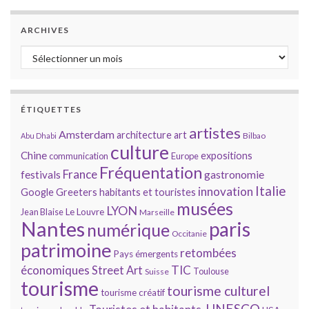
ARCHIVES
Archives
ÉTIQUETTES
artistes
Amsterdam
architecture
art
Bilbao
Abu Dhabi
culture
Chine
expositions
communication
Europe
Fréquentation
France
gastronomie
festivals
Italie
innovation
Google
Greeters
habitants et touristes
musées
LYON
Jean Blaise
Le Louvre
Marseille
Nantes
paris
numérique
Occitanie
patrimoine
retombées
Pays émergents
économiques
TIC
Street Art
Toulouse
Suisse
tourisme
tourisme culturel
tourisme créatif
UNESCO