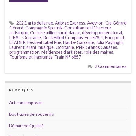
2023
,
arts de la rue
,
Aubrac Express
,
Aveyron
,
Cie Gérard
Gérard
,
Compagnie Sputnik
,
Consultant et Directeur
artisitque
,
Culture milieu rural
,
danse
,
développement local
,
DRAC Occitanie
,
Duck Billed Company
,
Eurek'Art
,
Europe et
LEADER
,
Festival Label Rue
,
Haute-Garonne
,
Julia Paglinghi
,
Laurent Kilani
,
musique
,
Occitanie
,
PNR Grands Causses
,
programmation
,
résidences d'artistes
,
rôle des maires
,
Tourisme et Habitants
,
Train N° 6857
2 Commentaires
RUBRIQUES
Art contemporain
Boutiques de souvenirs
Démarche Qualité