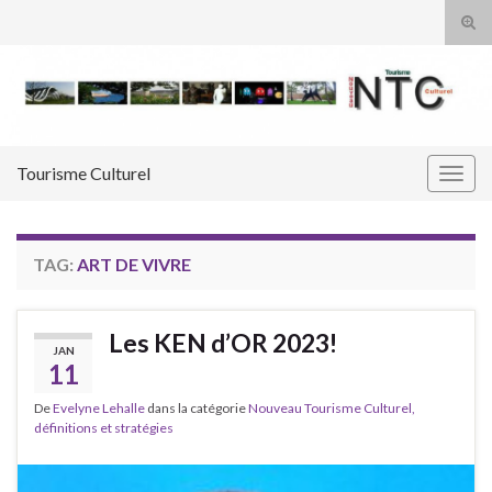
Tog
sear
Search for:
for
Tourisme Culturel
Togg
navig
TAG:
ART DE VIVRE
Les KEN d’OR 2023!
JAN
11
De
Evelyne Lehalle
dans la catégorie
Nouveau Tourisme Culturel,
définitions et stratégies