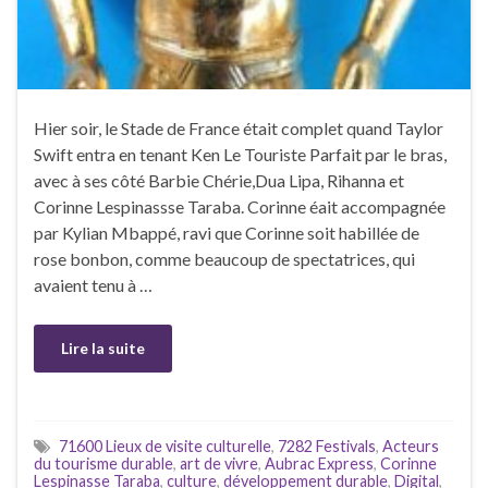
Hier soir, le Stade de France était complet quand Taylor
Swift entra en tenant Ken Le Touriste Parfait par le bras,
avec à ses côté Barbie Chérie,Dua Lipa, Rihanna et
Corinne Lespinassse Taraba. Corinne éait accompagnée
par Kylian Mbappé, ravi que Corinne soit habillée de
rose bonbon, comme beaucoup de spectatrices, qui
avaient tenu à …
Lire la suite
71600 Lieux de visite culturelle
,
7282 Festivals
,
Acteurs
du tourisme durable
,
art de vivre
,
Aubrac Express
,
Corinne
Lespinasse Taraba
,
culture
,
développement durable
,
Digital
,