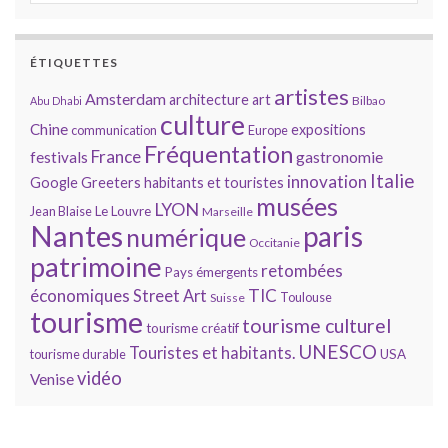
ÉTIQUETTES
artistes
Amsterdam
architecture
art
Bilbao
Abu Dhabi
culture
Chine
expositions
communication
Europe
Fréquentation
France
gastronomie
festivals
Italie
innovation
Google
Greeters
habitants et touristes
musées
LYON
Jean Blaise
Le Louvre
Marseille
Nantes
paris
numérique
Occitanie
patrimoine
retombées
Pays émergents
économiques
TIC
Street Art
Toulouse
Suisse
tourisme
tourisme culturel
tourisme créatif
UNESCO
Touristes et habitants.
tourisme durable
USA
vidéo
Venise