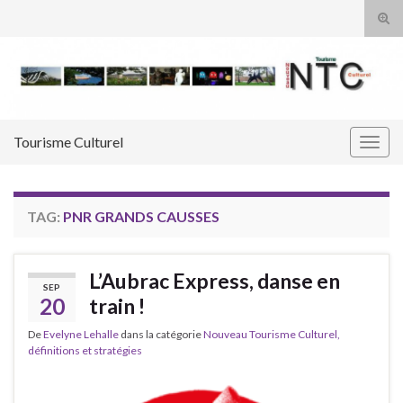
Tog
sear
Search for:
for
Tourisme Culturel
Togg
navig
TAG:
PNR GRANDS CAUSSES
L’Aubrac Express, danse en
SEP
20
train !
De
Evelyne Lehalle
dans la catégorie
Nouveau Tourisme Culturel,
définitions et stratégies