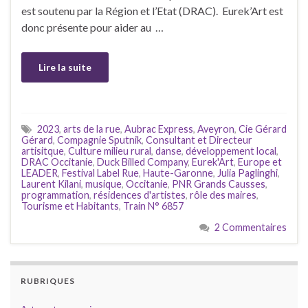
est soutenu par la Région et l’Etat (DRAC). Eurek’Art est
donc présente pour aider au …
Lire la suite
2023
,
arts de la rue
,
Aubrac Express
,
Aveyron
,
Cie Gérard
Gérard
,
Compagnie Sputnik
,
Consultant et Directeur
artisitque
,
Culture milieu rural
,
danse
,
développement local
,
DRAC Occitanie
,
Duck Billed Company
,
Eurek'Art
,
Europe et
LEADER
,
Festival Label Rue
,
Haute-Garonne
,
Julia Paglinghi
,
Laurent Kilani
,
musique
,
Occitanie
,
PNR Grands Causses
,
programmation
,
résidences d'artistes
,
rôle des maires
,
Tourisme et Habitants
,
Train N° 6857
2 Commentaires
RUBRIQUES