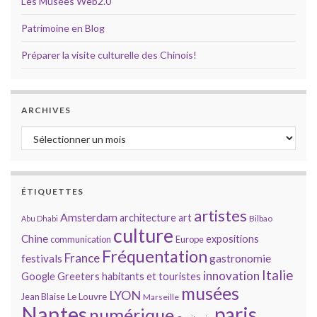
Les Musées Web2.0
Patrimoine en Blog
Préparer la visite culturelle des Chinois!
ARCHIVES
Archives
ÉTIQUETTES
artistes
Amsterdam
architecture
art
Bilbao
Abu Dhabi
culture
Chine
expositions
communication
Europe
Fréquentation
France
gastronomie
festivals
Italie
innovation
Google
Greeters
habitants et touristes
musées
LYON
Jean Blaise
Le Louvre
Marseille
Nantes
paris
numérique