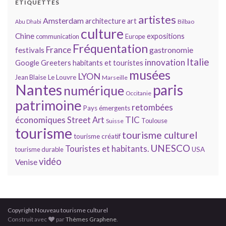
ÉTIQUETTES
artistes
Amsterdam
architecture
art
Bilbao
Abu Dhabi
culture
Chine
expositions
communication
Europe
Fréquentation
France
gastronomie
festivals
Italie
innovation
Google
Greeters
habitants et touristes
musées
LYON
Jean Blaise
Le Louvre
Marseille
Nantes
paris
numérique
Occitanie
patrimoine
retombées
Pays émergents
économiques
TIC
Street Art
Toulouse
Suisse
tourisme
tourisme culturel
tourisme créatif
UNESCO
Touristes et habitants.
tourisme durable
USA
vidéo
Venise
Copyright Nouveau tourisme culturel
Construit avec
par
Thèmes Graphene
.