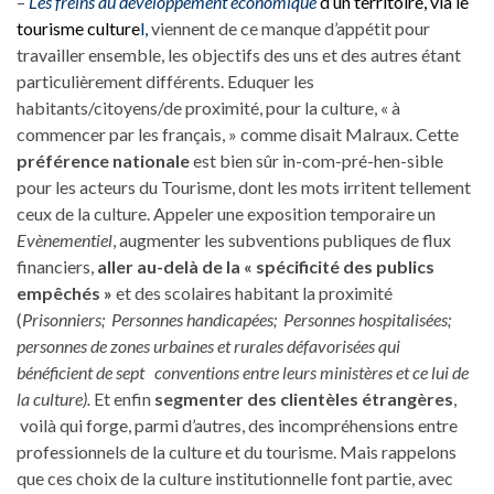
–
Les freins au développement économique
d’un territoire, via le
tourisme culture
l,
viennent de ce manque d’appétit pour
travailler ensemble, les objectifs des uns et des autres étant
particulièrement différents. Eduquer les
habitants/citoyens/de proximité, pour la culture, « à
commencer par les français, » comme disait Malraux. Cette
préférence nationale
est bien sûr in-com-pré-hen-sible
pour les acteurs du Tourisme, dont les mots irritent tellement
ceux de la culture. Appeler une exposition temporaire un
Evènementiel
, augmenter les subventions publiques de flux
financiers,
aller au-delà de la « spécificité des publics
empêchés »
et des scolaires habitant la proximité
(
Prisonniers; Personnes handicapées; Personnes hospitalisées;
personnes de zones urbaines et rurales défavorisées qui
bénéficient de sept conventions entre leurs ministères et ce lui de
la culture).
Et enfin
segmenter des clientèles étrangères
,
voilà qui forge, parmi d’autres, des incompréhensions entre
professionnels de la culture et du tourisme. Mais rappelons
que ces choix de la culture institutionnelle font partie, avec