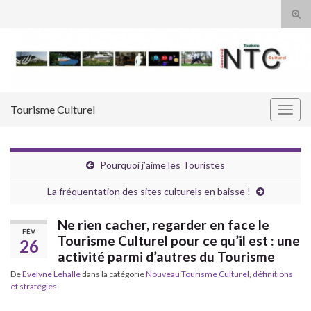
Tog
sear
Search for:
for
Tourisme Culturel
Togg
navig
Pourquoi j’aime les Touristes
La fréquentation des sites culturels en baisse !
Ne rien cacher, regarder en face le
FÉV
Tourisme Culturel pour ce qu’il est : une
26
activité parmi d’autres du Tourisme
De
Evelyne Lehalle
dans la catégorie
Nouveau Tourisme Culturel, définitions
et stratégies