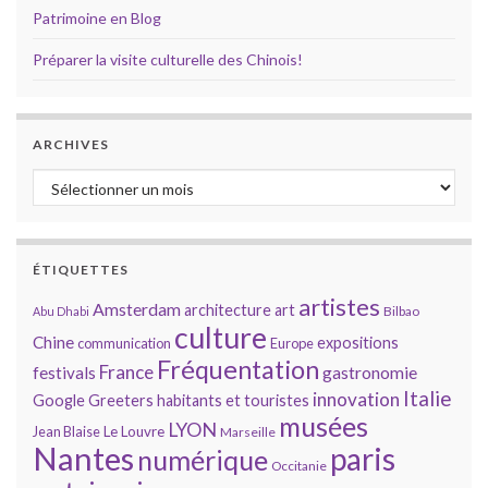
Patrimoine en Blog
Préparer la visite culturelle des Chinois!
ARCHIVES
Archives
ÉTIQUETTES
artistes
Amsterdam
architecture
art
Bilbao
Abu Dhabi
culture
Chine
expositions
communication
Europe
Fréquentation
France
gastronomie
festivals
Italie
innovation
Google
Greeters
habitants et touristes
musées
LYON
Jean Blaise
Le Louvre
Marseille
Nantes
paris
numérique
Occitanie