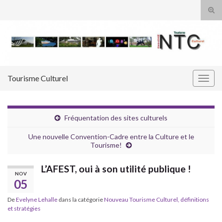
Tog
sear
Search for:
for
Tourisme Culturel
Togg
navig
Fréquentation des sites culturels
Une nouvelle Convention-Cadre entre la Culture et le
Tourisme!
L’AFEST, oui à son utilité publique !
NOV
05
De
Evelyne Lehalle
dans la catégorie
Nouveau Tourisme Culturel, définitions
et stratégies