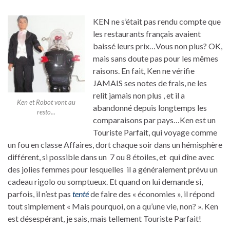
KEN ne s’était pas rendu compte que
les restaurants français avaient
baissé leurs prix…Vous non plus? OK,
mais sans doute pas pour les mêmes
raisons. En fait, Ken ne vérifie
JAMAIS ses notes de frais, ne les
relit jamais non plus , et il a
Ken et Robot vont au
abandonné depuis longtemps les
resto...
comparaisons par pays…Ken est un
Touriste Parfait, qui voyage comme
un fou en classe Affaires, dort chaque soir dans un hémisphère
différent, si possible dans un 7 ou 8 étoiles, et qui dîne avec
des jolies femmes pour lesquelles il a généralement prévu un
cadeau rigolo ou somptueux. Et quand on lui demande si,
parfois, il n’est pas
tenté
de faire des « économies », il répond
tout simplement « Mais pourquoi, on a qu’une vie, non? ». Ken
est désespérant, je sais, mais tellement Touriste Parfait!