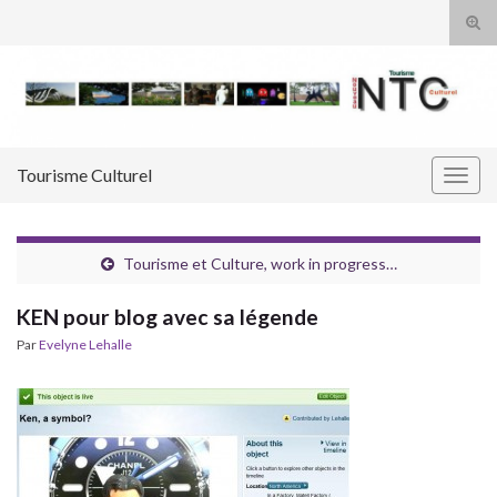
Tog
sear
Search for:
for
Tourisme Culturel
Togg
navig
Tourisme et Culture, work in progress…
KEN pour blog avec sa légende
Par
Evelyne Lehalle