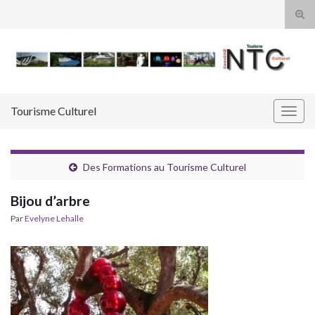
Tog
sear
Search for:
for
Tourisme Culturel
Togg
navig
Des Formations au Tourisme Culturel
Bijou d’arbre
Par
Evelyne Lehalle