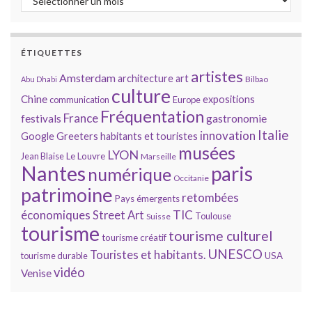
ÉTIQUETTES
artistes
Amsterdam
architecture
art
Bilbao
Abu Dhabi
culture
Chine
expositions
communication
Europe
Fréquentation
France
gastronomie
festivals
Italie
innovation
Google
Greeters
habitants et touristes
musées
LYON
Jean Blaise
Le Louvre
Marseille
Nantes
paris
numérique
Occitanie
patrimoine
retombées
Pays émergents
économiques
TIC
Street Art
Toulouse
Suisse
tourisme
tourisme culturel
tourisme créatif
UNESCO
Touristes et habitants.
tourisme durable
USA
vidéo
Venise