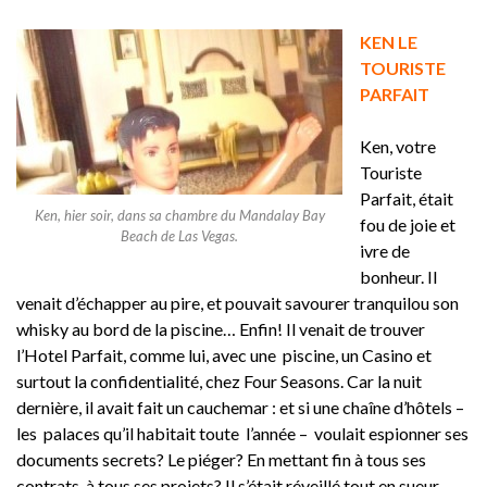
KEN LE
TOURISTE
PARFAIT
Ken, votre
Touriste
Parfait, était
Ken, hier soir, dans sa chambre du Mandalay Bay
fou de joie et
Beach de Las Vegas.
ivre de
bonheur. Il
venait d’échapper au pire, et pouvait savourer tranquilou son
whisky au bord de la piscine… Enfin! Il venait de trouver
l’Hotel Parfait, comme lui, avec une piscine, un Casino et
surtout la confidentialité, chez Four Seasons. Car la nuit
dernière, il avait fait un cauchemar : et si une chaîne d’hôtels –
les palaces qu’il habitait toute l’année – voulait espionner ses
documents secrets? Le piéger? En mettant fin à tous ses
contrats, à tous ses projets? Il s’était réveillé tout en sueur,