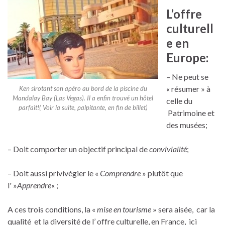
L’offre
culturell
e en
Europe:
– Ne peut se
« résumer » à
Ken sirotant son apéro au bord de la piscine du
Mandalay Bay (Las Vegas). Il a enfin trouvé un hôtel
celle du
parfait!( Voir la suite, palpitante, en fin de billet)
Patrimoine et
des musées;
– Doit comporter un objectif principal de
convivialité
;
– Doit aussi privivégier le «
Comprendre
» plutôt que
l' »
Apprendre
« ;
A ces trois conditions, la «
mise en tourisme
» sera aisée, car la
qualité et la diversité de l’ offre culturelle, en France, ici