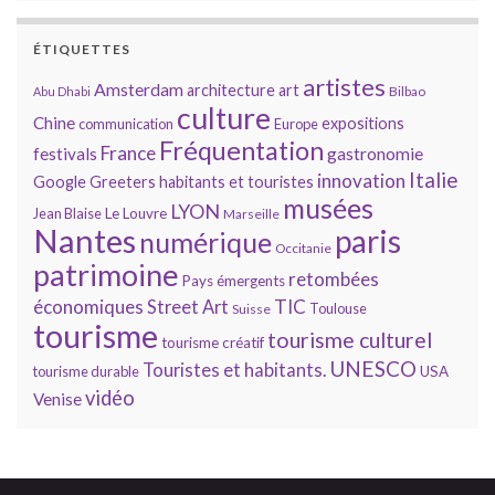
ÉTIQUETTES
artistes
Amsterdam
architecture
art
Bilbao
Abu Dhabi
culture
Chine
expositions
communication
Europe
Fréquentation
France
gastronomie
festivals
Italie
innovation
Google
Greeters
habitants et touristes
musées
LYON
Jean Blaise
Le Louvre
Marseille
Nantes
paris
numérique
Occitanie
patrimoine
retombées
Pays émergents
économiques
TIC
Street Art
Toulouse
Suisse
tourisme
tourisme culturel
tourisme créatif
UNESCO
Touristes et habitants.
tourisme durable
USA
vidéo
Venise