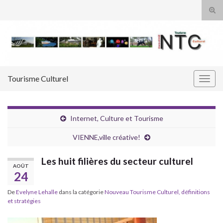
Tog
sear
Search for:
for
Tourisme Culturel
Togg
navig
Internet, Culture et Tourisme
VIENNE,ville créative!
Les huit filières du secteur culturel
AOÛT
24
De
Evelyne Lehalle
dans la catégorie
Nouveau Tourisme Culturel, définitions
et stratégies