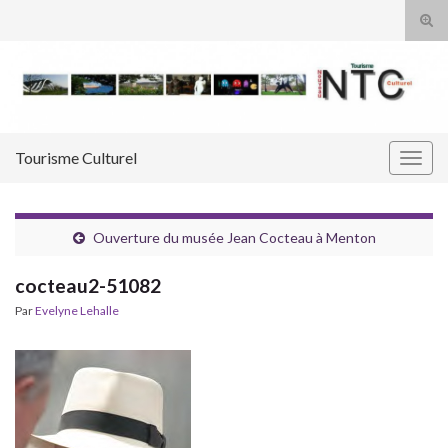
Tog
sear
Search for:
for
Tourisme Culturel
Togg
navig
Ouverture du musée Jean Cocteau à Menton
cocteau2-51082
Par
Evelyne Lehalle