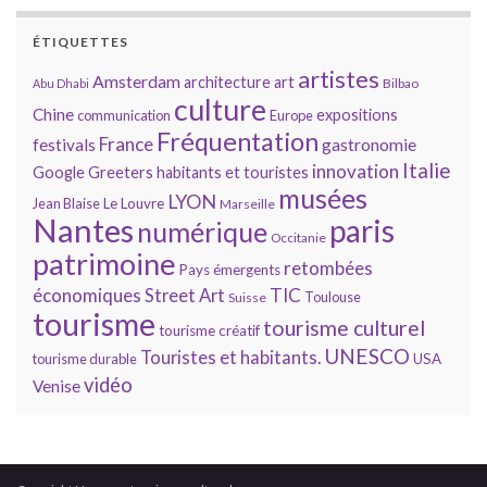
ÉTIQUETTES
artistes
Amsterdam
architecture
art
Bilbao
Abu Dhabi
culture
Chine
expositions
communication
Europe
Fréquentation
France
gastronomie
festivals
Italie
innovation
Google
Greeters
habitants et touristes
musées
LYON
Jean Blaise
Le Louvre
Marseille
Nantes
paris
numérique
Occitanie
patrimoine
retombées
Pays émergents
économiques
TIC
Street Art
Toulouse
Suisse
tourisme
tourisme culturel
tourisme créatif
UNESCO
Touristes et habitants.
tourisme durable
USA
vidéo
Venise