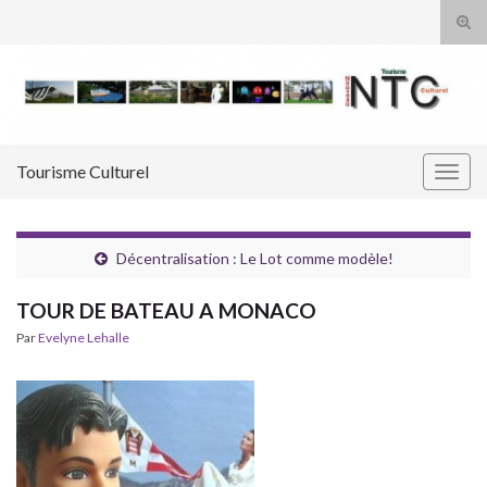
Tog
sear
Search for:
for
Tourisme Culturel
Togg
navig
Décentralisation : Le Lot comme modèle!
TOUR DE BATEAU A MONACO
Par
Evelyne Lehalle