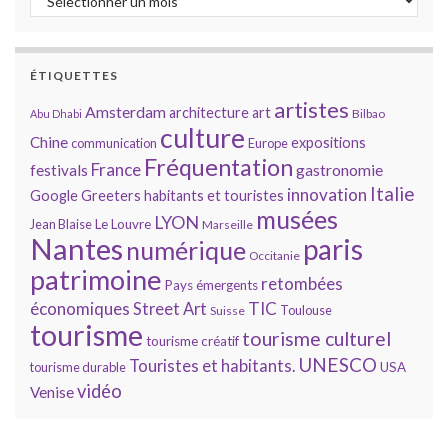
ÉTIQUETTES
artistes
Amsterdam
architecture
art
Bilbao
Abu Dhabi
culture
Chine
expositions
communication
Europe
Fréquentation
France
gastronomie
festivals
Italie
innovation
Google
Greeters
habitants et touristes
musées
LYON
Jean Blaise
Le Louvre
Marseille
Nantes
paris
numérique
Occitanie
patrimoine
retombées
Pays émergents
économiques
TIC
Street Art
Toulouse
Suisse
tourisme
tourisme culturel
tourisme créatif
UNESCO
Touristes et habitants.
tourisme durable
USA
vidéo
Venise