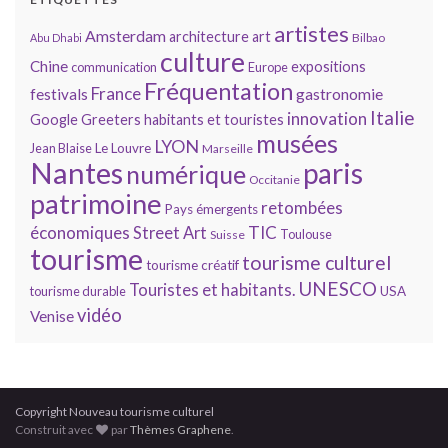
artistes
Amsterdam
architecture
art
Bilbao
Abu Dhabi
culture
Chine
expositions
communication
Europe
Fréquentation
France
gastronomie
festivals
Italie
innovation
Google
Greeters
habitants et touristes
musées
LYON
Jean Blaise
Le Louvre
Marseille
Nantes
paris
numérique
Occitanie
patrimoine
retombées
Pays émergents
économiques
TIC
Street Art
Toulouse
Suisse
tourisme
tourisme culturel
tourisme créatif
UNESCO
Touristes et habitants.
tourisme durable
USA
vidéo
Venise
Copyright Nouveau tourisme culturel
Construit avec
par
Thèmes Graphene
.