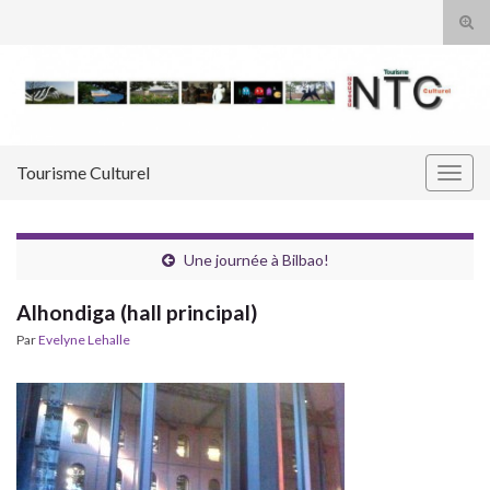
Tog
sear
Search for:
for
Tourisme Culturel
Togg
navig
Une journée à Bilbao!
Alhondiga (hall principal)
Par
Evelyne Lehalle