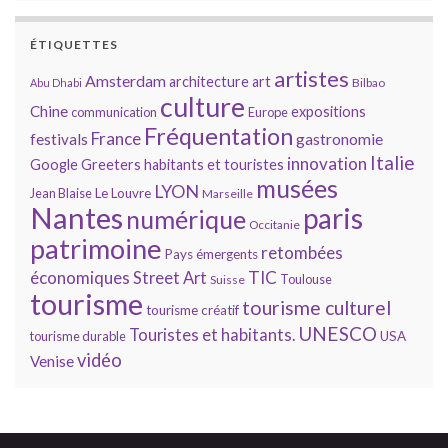
ÉTIQUETTES
artistes
Amsterdam
architecture
art
Bilbao
Abu Dhabi
culture
Chine
expositions
communication
Europe
Fréquentation
France
gastronomie
festivals
Italie
innovation
Google
Greeters
habitants et touristes
musées
LYON
Jean Blaise
Le Louvre
Marseille
Nantes
paris
numérique
Occitanie
patrimoine
retombées
Pays émergents
économiques
TIC
Street Art
Toulouse
Suisse
tourisme
tourisme culturel
tourisme créatif
UNESCO
Touristes et habitants.
tourisme durable
USA
vidéo
Venise