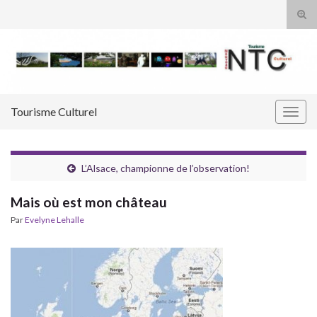
Tog
sear
Search for:
for
Tourisme Culturel
Togg
navig
L’Alsace, championne de l’observation!
Mais où est mon château
Par
Evelyne Lehalle