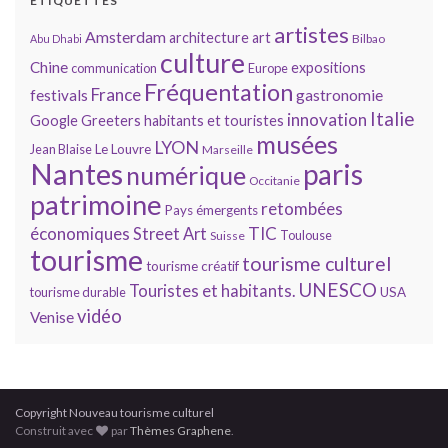
ÉTIQUETTES
artistes
Amsterdam
architecture
art
Bilbao
Abu Dhabi
culture
Chine
expositions
communication
Europe
Fréquentation
France
gastronomie
festivals
Italie
innovation
Google
Greeters
habitants et touristes
musées
LYON
Jean Blaise
Le Louvre
Marseille
Nantes
paris
numérique
Occitanie
patrimoine
retombées
Pays émergents
économiques
TIC
Street Art
Toulouse
Suisse
tourisme
tourisme culturel
tourisme créatif
UNESCO
Touristes et habitants.
tourisme durable
USA
vidéo
Venise
Copyright Nouveau tourisme culturel
Construit avec
par
Thèmes Graphene
.