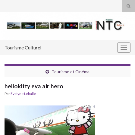
Tog
sear
Search for:
for
Tourisme Culturel
Togg
navig
Tourisme et Cinéma
hellokitty eva air hero
Par
Evelyne Lehalle