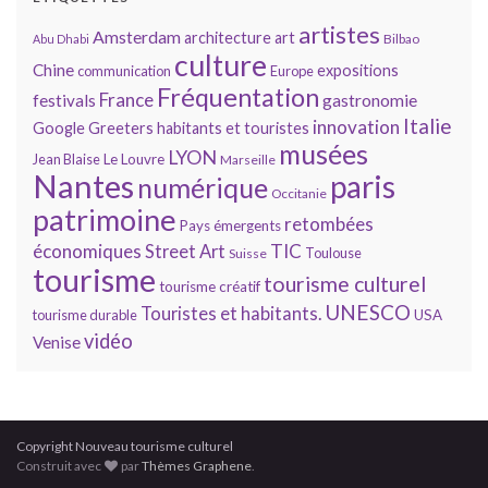
artistes
Amsterdam
architecture
art
Bilbao
Abu Dhabi
culture
Chine
expositions
communication
Europe
Fréquentation
France
gastronomie
festivals
Italie
innovation
Google
Greeters
habitants et touristes
musées
LYON
Jean Blaise
Le Louvre
Marseille
Nantes
paris
numérique
Occitanie
patrimoine
retombées
Pays émergents
économiques
TIC
Street Art
Toulouse
Suisse
tourisme
tourisme culturel
tourisme créatif
UNESCO
Touristes et habitants.
tourisme durable
USA
vidéo
Venise
Copyright Nouveau tourisme culturel
Construit avec
par
Thèmes Graphene
.