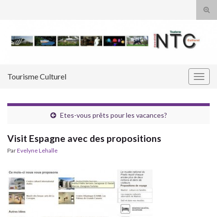
Tog
sear
Search for:
for
Tourisme Culturel
Togg
navig
Etes-vous prêts pour les vacances?
Visit Espagne avec des propositions
Par
Evelyne Lehalle