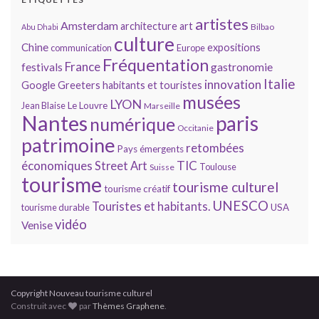
artistes
Amsterdam
architecture
art
Bilbao
Abu Dhabi
culture
Chine
expositions
communication
Europe
Fréquentation
France
gastronomie
festivals
Italie
innovation
Google
Greeters
habitants et touristes
musées
LYON
Jean Blaise
Le Louvre
Marseille
Nantes
paris
numérique
Occitanie
patrimoine
retombées
Pays émergents
économiques
TIC
Street Art
Toulouse
Suisse
tourisme
tourisme culturel
tourisme créatif
UNESCO
Touristes et habitants.
tourisme durable
USA
vidéo
Venise
Copyright Nouveau tourisme culturel
Construit avec
par
Thèmes Graphene
.