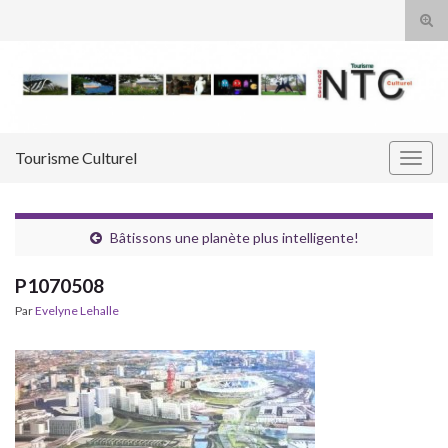
Tog
sear
Search for:
for
Tourisme Culturel
Togg
navig
Bâtissons une planète plus intelligente!
P1070508
Par
Evelyne Lehalle