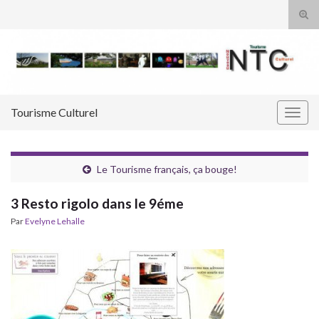
Tog
sear
Search for:
for
Tourisme Culturel
Togg
navig
Le Tourisme français, ça bouge!
3 Resto rigolo dans le 9éme
Par
Evelyne Lehalle