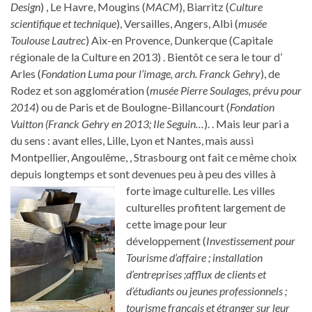
Design
) , Le Havre, Mougins (
MACM
), Biarritz (
Culture
scientifique et technique
), Versailles, Angers, Albi (
musée
Toulouse Lautrec
) Aix-en Provence, Dunkerque (Capitale
régionale de la Culture en 2013) . Bientôt ce sera le tour d’
Arles (
Fondation Luma pour l’image, arch. Franck Gehry
), de
Rodez et son agglomération (
musée Pierre Soulages, prévu pour
2014
) ou de Paris et de Boulogne-Billancourt (
Fondation
Vuitton (Franck Gehry en 2013; Ile Seguin…
). . Mais leur pari a
du sens : avant elles, Lille, Lyon et Nantes, mais aussi
Montpellier, Angoulême, , Strasbourg ont fait ce même choix
depuis longtemps et sont devenues peu à peu des villes à
forte image culturelle.
Les villes
culturelles profitent largement de
cette image pour leur
développement (
Investissement pour
Tourisme d’affaire ; installation
d’entreprises ;afflux de clients et
d’étudiants ou jeunes professionnels ;
tourisme français et étranger sur leur