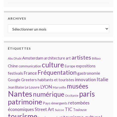
ARCHIVES
Archives
ÉTIQUETTES
artistes
Amsterdam
architecture
art
Bilbao
Abu Dhabi
culture
Chine
expositions
communication
Europe
Fréquentation
France
gastronomie
festivals
Italie
innovation
Google
Greeters
habitants et touristes
musées
LYON
Jean Blaise
Le Louvre
Marseille
Nantes
paris
numérique
Occitanie
patrimoine
retombées
Pays émergents
économiques
TIC
Street Art
Toulouse
Suisse
tourisme