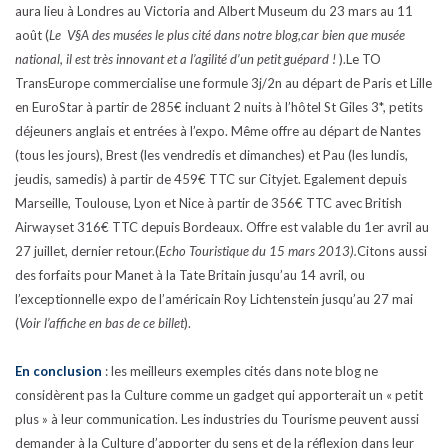
aura lieu à Londres au Victoria and Albert Museum du 23 mars au 11
août (
Le V§A des musées le plus cité dans notre blog,car bien que musée
national, il est très innovant et a l’agilité d’un petit guépard !
).Le TO
TransEurope commercialise une formule 3j/2n au départ de Paris et Lille
en EuroStar à partir de 285€ incluant 2 nuits à l’hôtel St Giles 3*, petits
déjeuners anglais et entrées à l’expo. Même offre au départ de Nantes
(tous les jours), Brest (les vendredis et dimanches) et Pau (les lundis,
jeudis, samedis) à partir de 459€ TTC sur Cityjet. Egalement depuis
Marseille, Toulouse, Lyon et Nice à partir de 356€ TTC avec British
Airwayset 316€ TTC depuis Bordeaux. Offre est valable du 1er avril au
27 juillet, dernier retour.(
Echo Touristique du 15 mars 2013).
Citons aussi
des forfaits pour Manet à la Tate Britain jusqu’au 14 avril, ou
l’exceptionnelle expo de l’américain Roy Lichtenstein jusqu’au 27 mai
(
Voir l’affiche en bas de ce billet
).
En conclusion
: les meilleurs exemples cités dans note blog ne
considèrent pas la Culture comme un gadget qui apporterait un « petit
plus » à leur communication. Les industries du Tourisme peuvent aussi
demander à la Culture d’apporter du sens et de la réflexion dans leur