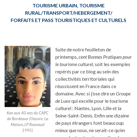
TOURISME URBAIN, TOURISME
RURAL/TRANSPORT/HEBERGEMENT/
FORFAITS ET PASS TOURISTIQUES ET CULTURELS
Suite de notre feuilleton de
printemps,
cent Bonnes Pratiques pour
le tourisme culturel,
soit les exemples
repérés par ce blog au sein des
collectivités territoriales qui
réussissent en France dans ce
domaine. Avec si j’ose dire un
Groupe
de Luxe
qui excelle pour le tourisme
culturel : Nantes, Lyon, Lille et la
Ken aux 40 ans du CAPC
Seine-Saint-Denis. Enfin une dizaine
de Bordeaux (Oeuvre: La
de pays étrangers font beaucoup
Maison,J.P Raynaud
mieux que nous, ne serait-ce qu’en
1995)