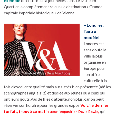
exemple
de cette mise à jour nécessaire. Le Museum
Quartier a complètement rajeuni la destination « Grande
capitale impériale historique » de Vienne.
– Londres,
l’autre
modèle!
Londres est
sans doute la
ville la plus
organisée en
Europe pour
son offre
culturelle à la
fois d’excellente qualité mais aussi très bien présentée (ah! les
scénographes anglais!!!) et dédiée aux jeunes où à ceux qui
ont leurs goûts.Pas de files d’attente, non plus, car on peut
réserver son horaire pour les grandes expos.
Voici le dernier
forfait, trouvé ce matin p
our l’exposition David Bowie,
qui