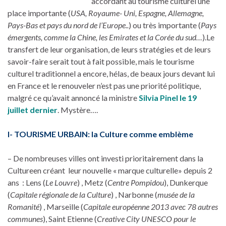
accordant au tourisme culturel une
place importante (
USA, Royaume- Uni, Espagne, Allemagne,
Pays-Bas et pays du nord de l’Europe..
) ou très importante (
Pays
émergents, comme la Chine, les Emirates et la Corée du sud…
).Le
transfert de leur organisation, de leurs stratégies et de leurs
savoir-faire serait tout à fait possible, mais le tourisme
culturel traditionnel a encore, hélas, de beaux jours devant lui
en France et le renouveler n’est pas une priorité politique,
malgré ce qu’avait annoncé la ministre
Silvia Pinel le 19
juillet dernier
. Mystère….
I- TOURISME URBAIN
: la Culture comme emblème
– De nombreuses villes ont investi prioritairement dans la
Cultureen créant leur nouvelle « marque culturelle» depuis 2
ans : Lens (
Le Louvre
) , Metz (
Centre Pompidou
), Dunkerque
(
Capitale régionale de la Culture
) , Narbonne (
musée de la
Romanité
) , Marseille (
Capitale européenne 2013 avec 78 autres
communes
), Saint Etienne (
Creative City UNESCO pour le