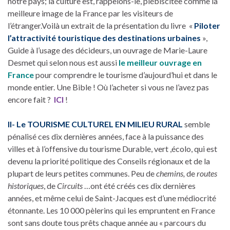
notre pays; la culture est, rappelons-le, plébiscitée comme la
meilleure image de la France par les visiteurs de
l’étranger.Voilà un extrait de la présentation du livre «
Piloter
l’attractivité touristique des destinations urbaines
»,
Guide à l’usage des décideurs, un ouvrage de Marie-Laure
Desmet qui selon nous est aussi
le meilleur ouvrage en
France
pour comprendre le tourisme d’aujourd’hui et dans le
monde entier. Une Bible ! Où l’acheter si vous ne l’avez pas
encore fait ?
ICI
!
II- Le TOURISME CULTUREL EN MILIEU RURAL
semble
pénalisé ces dix dernières années, face à la puissance des
villes et à l’offensive du tourisme Durable, vert ,écolo, qui est
devenu la priorité politique des Conseils régionaux et de la
plupart de leurs petites communes. Peu de
chemins,
de
routes
historiques
, de
Circuits
…ont été créés ces dix dernières
années, et même celui de Saint-Jacques est d’une médiocrité
étonnante. Les 10 000 pèlerins qui les empruntent en France
sont sans doute tous prêts chaque année au « parcours du