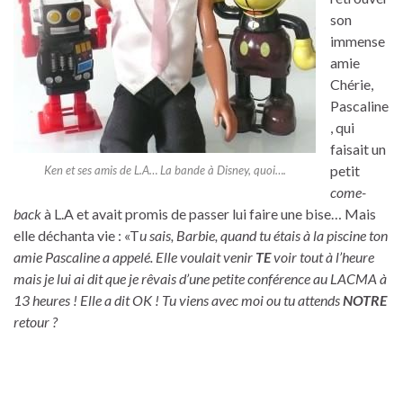
son
immense
amie
Chérie,
Pascaline
, qui
faisait un
petit
Ken et ses amis de L.A… La bande à Disney, quoi….
come-
back
à L.A et avait promis de passer lui faire une bise… Mais
elle déchanta vie : «T
u sais, Barbie, quand tu étais à la piscine ton
amie Pascaline a appelé. Elle voulait venir
TE
voir tout à l’heure
mais je lui ai dit que je rêvais d’une petite conférence au LACMA à
13 heures ! Elle a dit OK ! Tu viens avec moi ou tu attends
NOTRE
retour ?