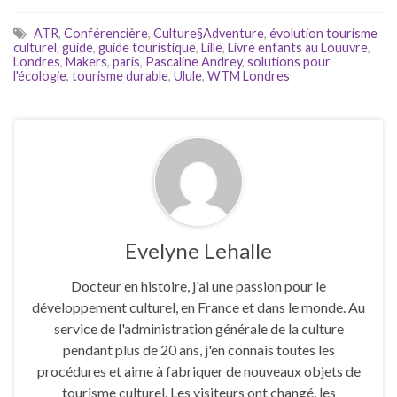
ATR
,
Conférencière
,
Culture§Adventure
,
évolution tourisme
culturel
,
guide
,
guide touristique
,
Lille
,
Livre enfants au Louuvre
,
Londres
,
Makers
,
paris
,
Pascaline Andrey
,
solutions pour
l'écologie
,
tourisme durable
,
Ulule
,
WTM Londres
Evelyne Lehalle
Docteur en histoire, j'ai une passion pour le
développement culturel, en France et dans le monde. Au
service de l'administration générale de la culture
pendant plus de 20 ans, j'en connais toutes les
procédures et aime à fabriquer de nouveaux objets de
tourisme culturel. Les visiteurs ont changé, les