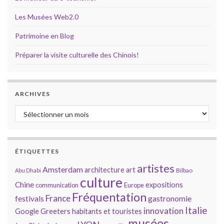
Les Musées Web2.0
Patrimoine en Blog
Préparer la visite culturelle des Chinois!
ARCHIVES
Archives
ÉTIQUETTES
artistes
Amsterdam
architecture
art
Bilbao
Abu Dhabi
culture
Chine
expositions
communication
Europe
Fréquentation
France
gastronomie
festivals
Italie
innovation
Google
Greeters
habitants et touristes
musées