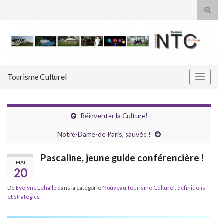
Tog
sear
Search for:
for
Tourisme Culturel
Togg
navig
Réinventer la Culture!
Notre-Dame-de Paris, sauvée !
Pascaline, jeune guide conférencière !
MAI
20
De
Evelyne Lehalle
dans la catégorie
Nouveau Tourisme Culturel, définitions
et stratégies