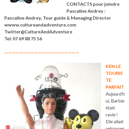
CONTACTS pour joindre
Pascaline Andrey :
Pascaline Andrey, Tour guide & Managing Director
wwww.cultureandadventure.com
Twitter@CultureAndAdventure
Tel: 07 69 88 75 56
————————————————————
KEN LE
TOURIS
TE
PARFAIT
Aujourd’h
ui, Barbie
était
ravie !
Elle allait
retrouver