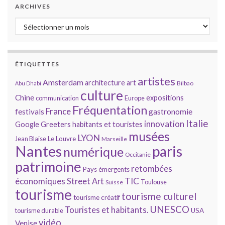
ARCHIVES
Archives
ÉTIQUETTES
artistes
Amsterdam
architecture
art
Bilbao
Abu Dhabi
culture
Chine
expositions
communication
Europe
Fréquentation
France
gastronomie
festivals
Italie
innovation
Google
Greeters
habitants et touristes
musées
LYON
Jean Blaise
Le Louvre
Marseille
Nantes
paris
numérique
Occitanie
patrimoine
retombées
Pays émergents
économiques
TIC
Street Art
Toulouse
Suisse
tourisme
tourisme culturel
tourisme créatif
UNESCO
Touristes et habitants.
tourisme durable
USA
vidéo
Venise