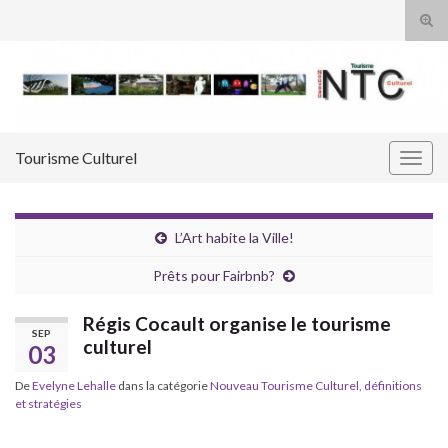
Tog
sear
Search for:
for
Tourisme Culturel
Togg
navig
L’Art habite la Ville!
Prêts pour Fairbnb?
Régis Cocault organise le tourisme
SEP
culturel
03
De
Evelyne Lehalle
dans la catégorie
Nouveau Tourisme Culturel, définitions
et stratégies