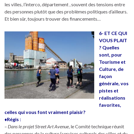
les villes, l’interco, département , souvent des tensions entre
des personnes plutôt que des problèmes politiques d’ailleurs.
Et bien sûr, toujours trouver des financements…
6- ET CE QUI
VOUS PLAIT
? Quelles
sont, pour
Tourisme et
Culture, de
façon
générale, vos
pistes et
réalisations
favorites,
celles qui vous font vraiment plaisir?
♦Régis :
–
Dans le projet Street Art Avenue
, le Comité technique réunit
des personnes de la culture (services culturels des villes et du