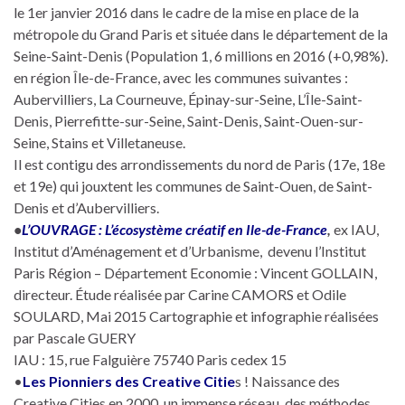
le 1er janvier 2016 dans le cadre de la mise en place de la
métropole du Grand Paris et située dans le département de la
Seine-Saint-Denis (Population 1, 6 millions en 2016 (+0,98%).
en région Île-de-France, avec les communes suivantes :
Aubervilliers, La Courneuve, Épinay-sur-Seine, L’Île-Saint-
Denis, Pierrefitte-sur-Seine, Saint-Denis, Saint-Ouen-sur-
Seine, Stains et Villetaneuse.
Il est contigu des arrondissements du nord de Paris (17e, 18e
et 19e) qui jouxtent les communes de Saint-Ouen, de Saint-
Denis et d’Aubervilliers.
•
L’OUVRAGE : L’écosystème créatif en Ile-de-France
,
ex IAU,
Institut d’Aménagement et d’Urbanisme, devenu l’Institut
Paris Région – Département Economie : Vincent GOLLAIN,
directeur. Étude réalisée par Carine CAMORS et Odile
SOULARD, Mai 2015 Cartographie et infographie réalisées
par Pascale GUERY
IAU : 15, rue Falguière 75740 Paris cedex 15
•
Les Pionniers des Creative Citie
s ! Naissance des
Creative Cities en 2000. un immense réseau, des méthodes,