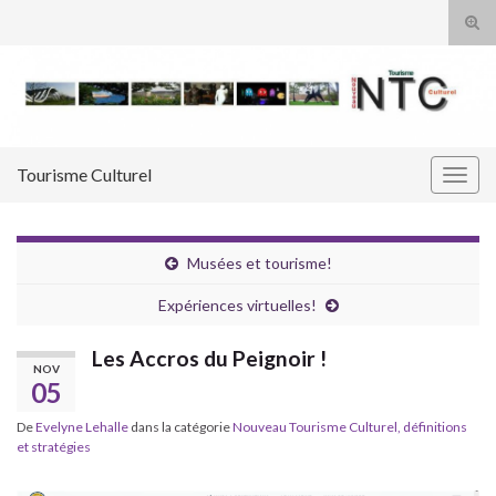
Tog
sear
Search for:
for
Tourisme Culturel
Togg
navig
Musées et tourisme!
Expériences virtuelles!
Les Accros du Peignoir !
NOV
05
De
Evelyne Lehalle
dans la catégorie
Nouveau Tourisme Culturel, définitions
et stratégies