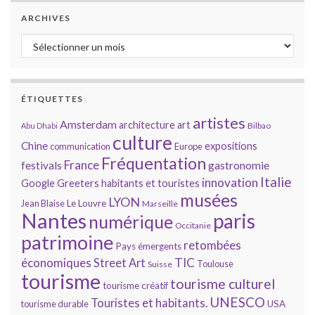
ARCHIVES
Archives
ÉTIQUETTES
artistes
Amsterdam
architecture
art
Bilbao
Abu Dhabi
culture
Chine
expositions
communication
Europe
Fréquentation
France
gastronomie
festivals
Italie
innovation
Google
Greeters
habitants et touristes
musées
LYON
Jean Blaise
Le Louvre
Marseille
Nantes
paris
numérique
Occitanie
patrimoine
retombées
Pays émergents
économiques
TIC
Street Art
Toulouse
Suisse
tourisme
tourisme culturel
tourisme créatif
UNESCO
Touristes et habitants.
tourisme durable
USA