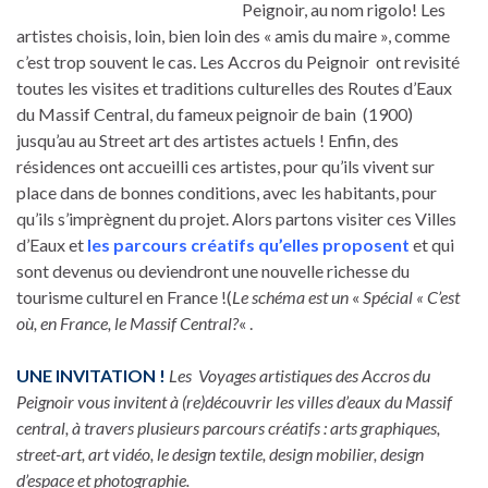
Peignoir, au nom rigolo! Les
artistes choisis, loin, bien loin des « amis du maire », comme
c’est trop souvent le cas. Les Accros du Peignoir ont revisité
toutes les visites et traditions culturelles des Routes d’Eaux
du Massif Central, du fameux peignoir de bain (1900)
jusqu’au au Street art des artistes actuels ! Enfin, des
résidences ont accueilli ces artistes, pour qu’ils vivent sur
place dans de bonnes conditions, avec les habitants, pour
qu’ils s’imprègnent du projet. Alors partons visiter ces Villes
d’Eaux et
les parcours créatifs qu’elles proposent
et qui
sont devenus ou deviendront une nouvelle richesse du
tourisme culturel en France !(
Le schéma est un
«
Spécial « C’est
où, en France, le Massif Central?
« .
UNE INVITATION !
Les Voyages artistiques des Accros du
Peignoir vous invitent à (re)découvrir les villes d’eaux du Massif
central, à travers plusieurs parcours créatifs : arts graphiques,
street-art, art vidéo, le design textile, design mobilier, design
d’espace et photographie.