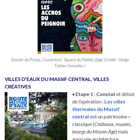
Dossier de Presse, Couverture: Square de Pablito Zago (Crédit : Yango
Fabian Gonzalez )
VILLES D’EAUX DU MASSIF CENTRAL, VILLES
CRÉATIVES
♦ Etape 1
:
Constat
et début
de l’opération
:
Les villes
thermales du Massif
central
ont un patrimoine «
classique (
Châteaux, musées,
bourgs du Moyen-Âge
) mais
aussi une architecture