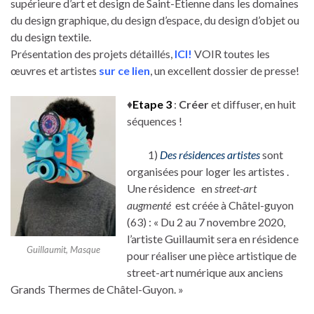
supérieure d’art et design de Saint-Etienne dans les domaines
du design graphique, du design d’espace, du design d’objet ou
du design textile.
Présentation des projets détaillés,
ICI!
VOIR toutes les
œuvres et artistes
sur ce lien
, un excellent dossier de presse!
♦
Etape 3
:
Créer
et diffuser, en huit
séquences !
1)
Des résidences artistes
sont
organisées pour loger les artistes .
Une résidence en
street-art
augmenté
est créée à Châtel-guyon
(63) : « Du 2 au 7 novembre 2020,
l’artiste Guillaumit sera en résidence
Guillaumit, Masque
pour réaliser une pièce artistique de
street-art numérique aux anciens
Grands Thermes de Châtel-Guyon. »