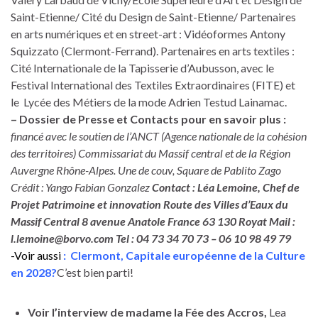
Saint-Etienne/ Cité du Design de Saint-Etienne/ Partenaires
en arts numériques et en street-art : Vidéoformes Antony
Squizzato (Clermont-Ferrand). Partenaires en arts textiles :
Cité Internationale de la Tapisserie d’Aubusson, avec le
Festival International des Textiles Extraordinaires (FITE) et
le Lycée des Métiers de la mode Adrien Testud Lainamac.
– Dossier de Presse et Contacts pour en savoir plus :
financé avec le soutien de l’ANCT (Agence nationale de la cohésion
des territoires) Commissariat du Massif central et de la Région
Auvergne Rhône-Alpes. Une de couv, Square de Pablito Zago
Crédit : Yango Fabian Gonzalez
Contact : Léa Lemoine, Chef de
Projet Patrimoine et innovation Route des Villes d’Eaux du
Massif Central 8 avenue Anatole France 63 130 Royat Mail :
l.lemoine@borvo.com Tel : 04 73 34 70 73 – 06 10 98 49 79
-Voir aussi
: Clermont, Capitale européenne de la Culture
en 2028?
C’est bien parti!
Voir l’interview de madame la Fée des Accros,
Lea