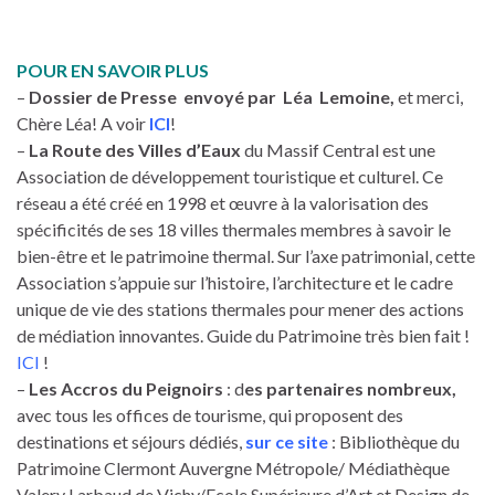
POUR EN SAVOIR PLUS
–
Dossier de Presse envoyé par Léa Lemoine,
et merci,
Chère Léa! A voir
ICI
!
–
La Route des Villes d’Eaux
du Massif Central est une
Association de développement touristique et culturel. Ce
réseau a été créé en 1998 et œuvre à la valorisation des
spécificités de ses 18 villes thermales membres à savoir le
bien-être et le patrimoine thermal. Sur l’axe patrimonial, cette
Association s’appuie sur l’histoire, l’architecture et le cadre
unique de vie des stations thermales pour mener des actions
de médiation innovantes. Guide du Patrimoine très bien fait !
ICI
!
–
Les Accros du Peignoirs
: d
es partenaires nombreux,
avec tous les offices de tourisme, qui proposent des
destinations et séjours dédiés,
sur ce site
: Bibliothèque du
Patrimoine Clermont Auvergne Métropole/ Médiathèque
Valery Larbaud de Vichy/Ecole Supérieure d’Art et Design de