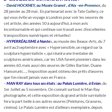
–
David HOCKNEY, au Musée Granet , d’Aix –en-Provenc
e
, du
28 janvier au 28 mai . En partenariat avec la Tate Gallery, ce
qui vous évite un voyage à Londres pour voir les oeuvres de
cet artiste, des années 50 à aujourd’hui, à mon avis
incontournable et qui continue son travail avec d’excellentes
transpositions numériques et virtuelles!
–
HYPERRÉALISME à Nante
s, au musée des Beaux-Arts, du 7
avril au3 septembre avec « Hypersensible, un regard sur la
sculpture hyperréaliste », qui réunira une trentaine de
sculptures américaines, car les USA furent pionniers dans les
années 60, mais aussi des œuvres de Gilles Barbier, Duane
Hanson,etc…, l’exposition ayant obtenu des prêts d’œuvres
que l’on n’avait jamais vues en France.
–
MAN RAY dans tous ses états : au Palais Lumière, à Evian
, du
1er Juillet au 5 novembre. On connait surtout le Man Ray
photographe, et cette exposition du grand artiste surréaliste
fera la part belle à ses autres œuvres (Peintures, Gravures,
cinéma). Le Palais Lumière est d’ailleurs exemplaire, depuis