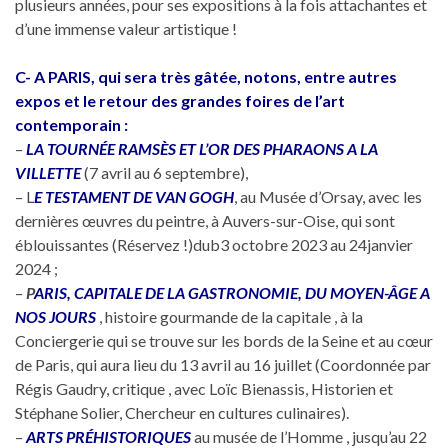
plusieurs années, pour ses expositions à la fois attachantes et
d’une immense valeur artistique !
C- A PARIS, qui sera très gâtée, notons, entre autres
expos et le retour des grandes foires de l’art
contemporain :
–
LA TOURNÉE RAMSÈS ET L’OR DES PHARAONS A LA
VILLETTE
(7 avril au 6 septembre),
– L
E TESTAMENT DE VAN GOGH
, au Musée d’Orsay, avec les
dernières œuvres du peintre, à Auvers-sur-Oise, qui sont
éblouissantes (Réservez !)dub3 octobre 2023 au 24janvier
2024 ;
–
P
ARIS, CAPITALE DE LA GASTRONOMIE, DU MOYEN-ÂGE A
NOS JOURS
, histoire gourmande de la capitale , à la
Conciergerie qui se trouve sur les bords de la Seine et au cœur
de Paris, qui aura lieu du 13 avril au 16 juillet (Coordonnée par
Régis Gaudry, critique , avec Loïc Bienassis, Historien et
Stéphane Solier, Chercheur en cultures culinaires).
–
ARTS PRÉHISTORIQUES
au musée de l’Homme , jusqu’au 22