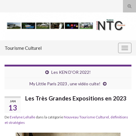
Tog
sear
Search for:
for
Tourisme Culturel
Togg
navig
Les KEN D’OR 2022!
My Little Paris 2023 , une vidéo culte!
Les Très Grandes Expositions en 2023
JAN
13
De
Evelyne Lehalle
dans la catégorie
Nouveau Tourisme Culturel, définitions
et stratégies