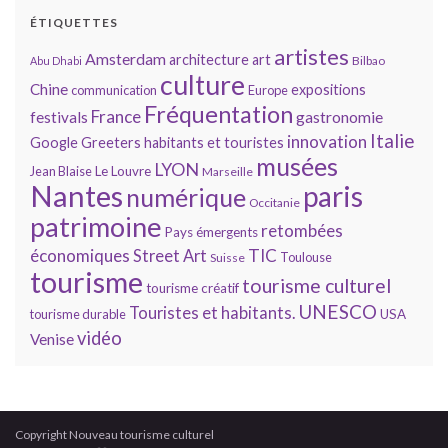
ÉTIQUETTES
artistes
Amsterdam
architecture
art
Bilbao
Abu Dhabi
culture
Chine
expositions
communication
Europe
Fréquentation
France
gastronomie
festivals
Italie
innovation
Google
Greeters
habitants et touristes
musées
LYON
Jean Blaise
Le Louvre
Marseille
Nantes
paris
numérique
Occitanie
patrimoine
retombées
Pays émergents
économiques
TIC
Street Art
Toulouse
Suisse
tourisme
tourisme culturel
tourisme créatif
UNESCO
Touristes et habitants.
tourisme durable
USA
vidéo
Venise
Copyright Nouveau tourisme culturel