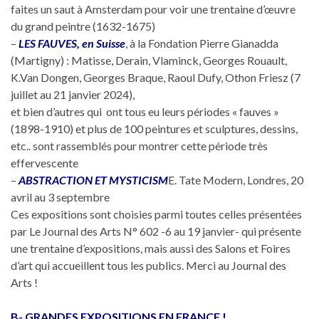
faites un saut à Amsterdam pour voir une trentaine d’œuvre
du grand peintre (1632-1675)
–
LES FAUVES, en Suisse
, à la Fondation Pierre Gianadda
(Martigny) : Matisse, Derain, Vlaminck, Georges Rouault,
K.Van Dongen, Georges Braque, Raoul Dufy, Othon Friesz (7
juillet au 21 janvier 2024),
et bien d’autres qui ont tous eu leurs périodes « fauves »
(1898-1910) et plus de 100 peintures et sculptures, dessins,
etc.. sont rassemblés pour montrer cette période très
effervescente
–
ABSTRACTION ET MYSTICISM
E. Tate Modern, Londres, 20
avril au 3 septembre
Ces expositions sont choisies parmi toutes celles présentées
par Le Journal des Arts N° 602 -6 au 19 janvier- qui présente
une trentaine d’expositions, mais aussi des Salons et Foires
d’art qui accueillent tous les publics. Merci au Journal des
Arts !
B- GRANDES EXPOSITIONS EN FRANCE !