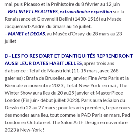
mai, puis Picasso et la Préhistoire du 8 février au 12 juin
–
BELLINI ET LES AUTRES, extraordinaire exposition
sur la
Renaissance et Giovanelli Bellini (1430-1516) au Musée
Jacquemart-André, du 3mars au 16 juillet.
–
MANET et DEGAS
, au Musée d’Orsay, du 28 mars au 23
juillet
D
– LES FOIRES D’ART ET D’ANTIQUITÉS REPRENDRONT
AUSSI LEUR DATES HABITUELLES
, après trois ans
d’absence : Tefaf de Maastricht (11-19 mars, avec 268
galeries) ; Brafa de Bruxelles, en janvier, Fine Arts Paris et la
Biennale en novembre 2023 ; Tefaf New-York, en mai ; The
Winter Show aura lieu du 20 au29 janvier et MasterPiece
London (Fin juin- début juillet 2023). Paris aura le Salon du
Dessin du 22 au 27 mars ; pour les arts premiers, Le parcours
des mondes aura lieu, tout comme le PAD Paris en mars, Pad
London en Octobre et The Salon Art+ Design en novembre
2023 à New-York !