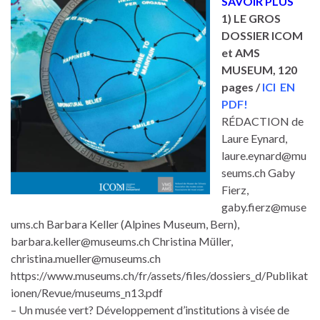
SAVOIR PLUS
1) LE GROS
DOSSIER ICOM
et AMS
MUSEUM, 120
pages /
ICI EN
PDF!
RÉDACTION de
Laure Eynard,
laure.eynard@mu
seums.ch Gaby
Fierz,
gaby.fierz@muse
ums.ch Barbara Keller (Alpines Museum, Bern),
barbara.keller@museums.ch Christina Müller,
christina.mueller@museums.ch
https://www.museums.ch/fr/assets/files/dossiers_d/Publikat
ionen/Revue/museums_n13.pdf
– Un musée vert? Développement d’institutions à visée de