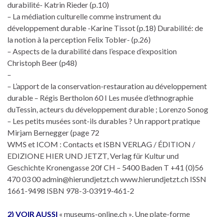
durabilité- Katrin Rieder (p.10)
– La médiation culturelle comme instrument du
développement durable -Karine Tissot (p.18) Durabilité: de
la notion à la perception Felix Tobler- (p.26)
– Aspects de la durabilité dans l’espace d’exposition
Christoph Beer (p48)
–
– L’apport de la conservation-restauration au développement
durable – Régis Bertholon 60 I Les musée d’ethnographie
duTessin, acteurs du développement durable ; Lorenzo Sonog
– Les petits musées sont-ils durables ? Un rapport pratique
Mirjam Bernegger (page 72
WMS et ICOM : Contacts et ISBN VERLAG / ÉDITION /
EDIZIONE HIER UND JETZT, Verlag für Kultur und
Geschichte Kronengasse 20f CH – 5400 Baden T +41 (0)56
470 03 00 admin@hierundjetzt.ch www.hierundjetzt.ch ISSN
1661-9498 ISBN 978-3-03919-461-2
2) VOIR AUSSI
« museums-online.ch », Une plate-forme