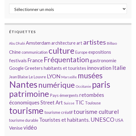
Archives
ÉTIQUETTES
artistes
Amsterdam
architecture
art
Bilbao
Abu Dhabi
culture
Chine
expositions
communication
Europe
Fréquentation
France
gastronomie
festivals
Italie
innovation
Google
Greeters
habitants et touristes
musées
LYON
Jean Blaise
Le Louvre
Marseille
Nantes
paris
numérique
Occitanie
patrimoine
retombées
Pays émergents
économiques
TIC
Street Art
Toulouse
Suisse
tourisme
tourisme culturel
tourisme créatif
UNESCO
Touristes et habitants.
tourisme durable
USA
vidéo
Venise