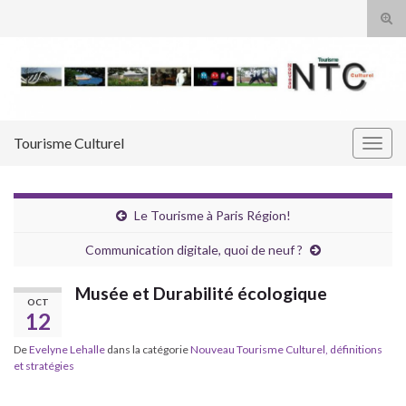
Tog
sear
Search for:
for
Tourisme Culturel
Togg
navig
Le Tourisme à Paris Région!
Communication digitale, quoi de neuf ?
Musée et Durabilité écologique
OCT
12
De
Evelyne Lehalle
dans la catégorie
Nouveau Tourisme Culturel, définitions
et stratégies